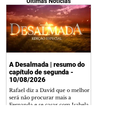
Últimas Notícias
A Desalmada | resumo do
capítulo de segunda -
10/08/2026
Rafael diz a David que o melhor
será não procurar mais a
Fernanda e se casar com Isabela.
Júlia diz a Otávio que sua esposa
desconfia que ele tem uma
amante. Diante do túmulo de
Santiago, Fernanda diz que quer