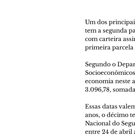
Um dos principais
tem a segunda par
com carteira ass
primeira parcel
Segundo o Depart
Socioeconômicos (
economia neste a
3.096,78, somada
Essas datas vale
anos, o décimo te
Nacional do Segur
entre 24 de abril