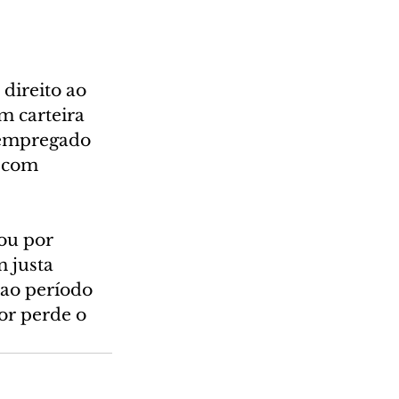
direito ao 
m carteira 
 empregado 
 com 
ou por 
 justa 
 ao período 
or perde o 