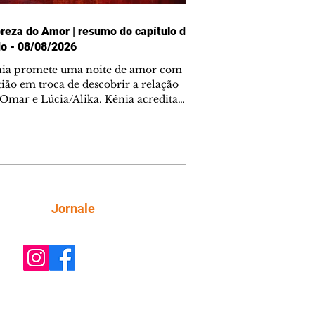
reza do Amor | resumo do capítulo de
o - 08/08/2026
nia promete uma noite de amor com
tião em troca de descobrir a relação
 Omar e Lúcia/Alika. Kênia acredita
inta esteja mesmo ao lado de Jendal, e
o convite para jantar com os dois.
 desabafa com Casemiro e conta que
ília de Lúcia/Alika tem uma dívida
mar. Ana Maria vai à casa de Manoel
estratada por Fortunato. José e Omar
tam sobre a possível jazida de
Siga
Jornale
tênio na região. Virgínia provoca
nes na frente de Marta. Binta s