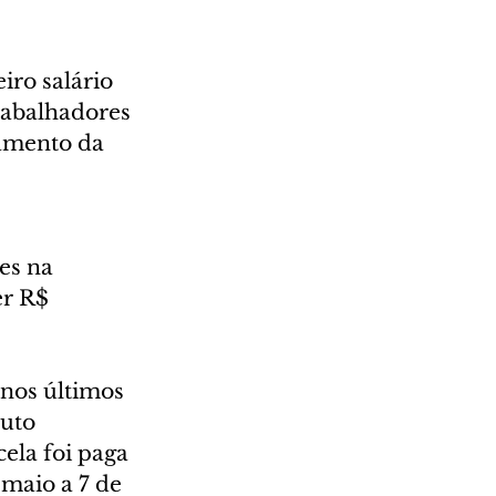
iro salário 
rabalhadores 
amento da 
es na 
r R$ 
nos últimos 
uto 
ela foi paga 
 maio a 7 de 