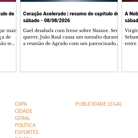
ulo de
Coração Acelerado | resumo do capítulo de
A Nob
sábado - 08/08/2026
sábad
gar mais
Gael desabafa com Irene sobre Naiane. Sem
Virgí
ça de
querer, João Raul causa um tumulto durante
Sebas
 não tem
a reunião de Agrado com um patrocinador.
entre
ia.
Zilá orienta Osmar a seguir Cinara, que
que B
ão de
percebe a movimentação e alerta Ronei.
nega 
ntino
Palhares confronta Cinara sobre a
Tonho
aproximação com Ronei. Eduarda pensa
a fam
una no
em pedir a Valéria para ficar com Sol. Gael
com O
a. Dora
decide terminar com Naiane. João Raul
e é d
m
inventa para Agrado que não está
comen
Editorias
Editais Certificados
Lyris
conseguindo conviver com seu sucesso, e
tungs
urante de
termina o relacionamento dos dois.
Dióge
CAPA
PUBLICIDADE LEGAL
CIDADE
GERAL
POLÍTICA
ESPORTES