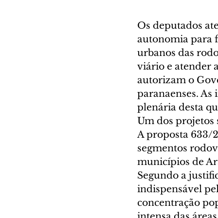
Os deputados ate
autonomia para f
urbanos das rodov
viário e atender 
autorizam o Gove
paranaenses. As i
plenária desta qu
Um dos projetos 
A proposta 633/2
segmentos rodovi
municípios de Ara
Segundo a justifi
indispensável pe
concentração pop
intensa das áreas