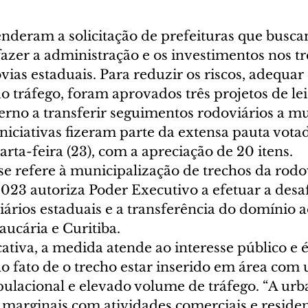
nderam a solicitação de prefeituras que busca
azer a administração e os investimentos nos tr
ias estaduais. Para reduzir os riscos, adequar
ao tráfego, foram aprovados três projetos de lei
rno a transferir seguimentos rodoviários a mu
niciativas fizeram parte da extensa pauta votad
arta-feira (23), com a apreciação de 20 itens.
se refere à municipalização de trechos da rodo
023 autoriza Poder Executivo a efetuar a desa
ários estaduais e a transferência do domínio a
ucária e Curitiba.
cativa, a medida atende ao interesse público e é
lo fato de o trecho estar inserido em área com
ulacional e elevado volume de tráfego. “A urb
 marginais com atividades comerciais e residen