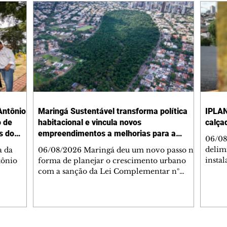
Antônio
Maringá Sustentável transforma política
IPLAN
o de
habitacional e vincula novos
calça
s do
empreendimentos a melhorias para a
06/08
cidade
delimi
a da
06/08/2026 Maringá deu um novo passo na
insta
tônio
forma de planejar o crescimento urbano
de se
com a sanção da Lei Complementar nº
de pe
res com
1.544, que institui o Programa Maringá
ou pio
Dr.
Sustentável. A nova legislação estabelece
propr
regras para a criação de Zonas Especiais de
respon
ra, 6. O
Interesse Social (Zeis) e cria um modelo
Pesqu
liam as
que une produção de moradias, ocupação