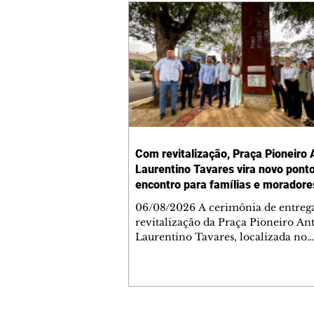
Com revitalização, Praça Pioneiro 
Laurentino Tavares vira novo pont
encontro para famílias e moradore
Jardim Liberdade
06/08/2026 A cerimônia de entreg
revitalização da Praça Pioneiro An
Laurentino Tavares, localizada no
cruzamento da Avenida dos Palma
as ruas Laudelino Pedro da Silva e 
Chrisóstomo Capinan, no Jardim
Liberdade, ocorreu nesta quinta-fei
espaço recebeu melhorias que amp