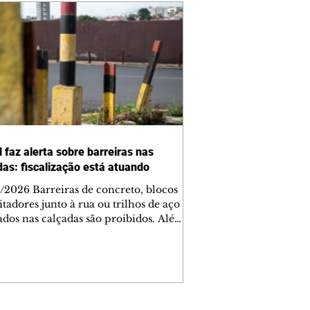
 faz alerta sobre barreiras nas
das: fiscalização está atuando
/2026 Barreiras de concreto, blocos
tadores junto à rua ou trilhos de aço
lados nas calçadas são proibidos. Além
rem obstáculos para a livre circulação
destres, essas estruturas podem causar
rar acidentes de trânsito — e os
ietários dos imóveis podem ser
sabilizados. O alerta é do Instituto de
isa e Planejamento de Ponta Grossa