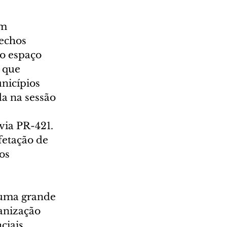
m 
echos 
 o espaço 
 que 
nicípios 
a na sessão 
via PR-421. 
fetação de 
os 
 
 uma grande 
anização 
ciais 