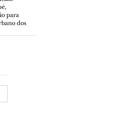
é, 
io para 
rbano dos 