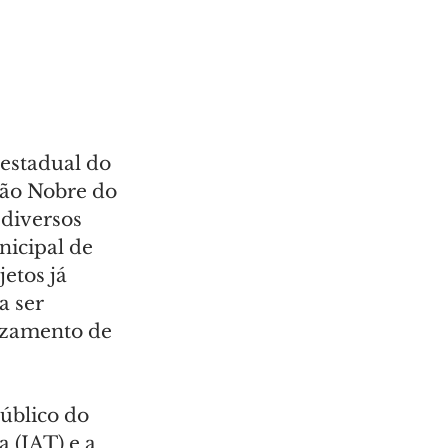
 estadual do 
lão Nobre do 
diversos 
nicipal de 
etos já 
 ser 
azamento de 
úblico do 
 (IAT) e a 