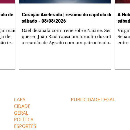
ulo de
Coração Acelerado | resumo do capítulo de
A Nob
sábado - 08/08/2026
sábad
gar mais
Gael desabafa com Irene sobre Naiane. Sem
Virgí
ça de
querer, João Raul causa um tumulto durante
Sebas
 não tem
a reunião de Agrado com um patrocinador.
entre
ia.
Zilá orienta Osmar a seguir Cinara, que
que B
ão de
percebe a movimentação e alerta Ronei.
nega 
ntino
Palhares confronta Cinara sobre a
Tonho
aproximação com Ronei. Eduarda pensa
a fam
una no
em pedir a Valéria para ficar com Sol. Gael
com O
a. Dora
decide terminar com Naiane. João Raul
e é d
m
inventa para Agrado que não está
comen
Editorias
Editais Certificados
Lyris
conseguindo conviver com seu sucesso, e
tungs
urante de
termina o relacionamento dos dois.
Dióge
CAPA
PUBLICIDADE LEGAL
CIDADE
GERAL
POLÍTICA
ESPORTES