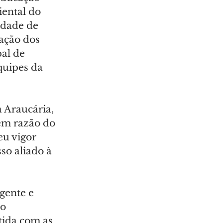
ental do 
idade de 
ação dos 
al de 
quipes da 
 Araucária, 
em razão do 
u vigor 
so aliado à 
gente e 
o 
ida com as 