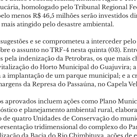
aucária, homologado pelo Tribunal Regional Fed
pelo menos R$ 46,5 milhões serão investidos d
 mais atingido pelo desastre ambiental.
 sugestões e se comprometeu a interceder pelo
bre o assunto no TRF-4 nesta quinta (03). Entre
s pela indenização da Petrobras, os que mais 
vitalização do Horto Municipal do Guajuvira; a
 a implantação de um parque municipal; e a c
argens da Represa do Passaúna, no Capela Ve
os aprovados incluem ações como Plano Munici
stico e planejamento ambiental rural, elabora
 de quatro Unidades de Conservação do munic
resentação tridimensional do complexo do Pa
alização da Bacia do Rio Chimbituva, ações de 