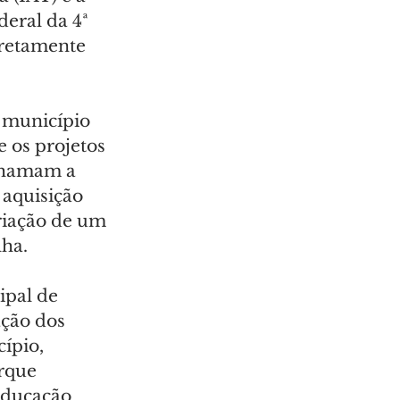
eral da 4ª 
iretamente 
 município 
 os projetos 
chamam a 
 aquisição 
riação de um 
lha.
pal de 
ção dos 
ípio, 
rque 
educação 