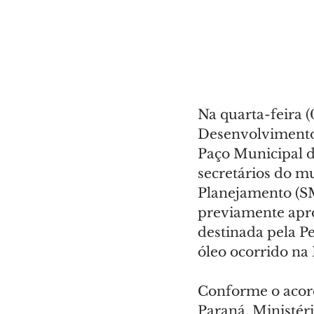
Na quarta-feira (
Desenvolvimento 
Paço Municipal d
secretários do mu
Planejamento (SM
previamente apro
destinada pela P
óleo ocorrido n
Conforme o acord
Paraná, Ministéri