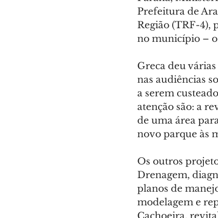
Prefeitura de Ar
Região (TRF-4), 
no município – o
Greca deu várias
nas audiências so
a serem custeado
atenção são: a re
de uma área para
novo parque às m
Os outros projet
Drenagem, diagnó
planos de manejo
modelagem e rep
Cachoeira, revit