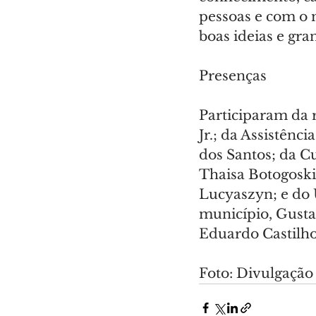
pessoas e com o 
boas ideias e gra
Presenças
Participaram da r
Jr.; da Assistênc
dos Santos; da Cu
Thaisa Botogoski
Lucyaszyn; e do 
município, Gusta
Eduardo Castilho
Foto: Divulgação