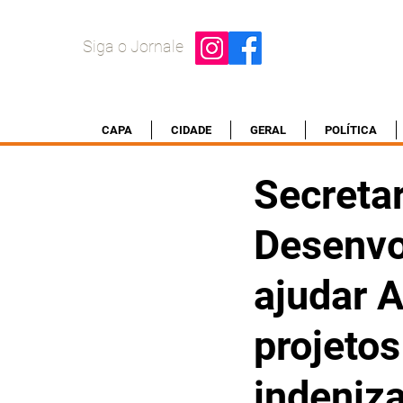
Siga o Jornale
CAPA
CIDADE
GERAL
POLÍTICA
Secretar
Desenvo
ajudar A
projeto
indeniz