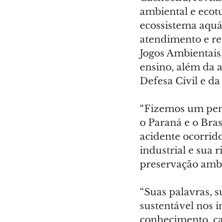
ambiental e ecot
ecossistema aquá
atendimento e re
Jogos Ambientais
ensino, além da 
Defesa Civil e d
“Fizemos um pent
o Paraná e o Bra
acidente ocorrid
industrial e sua 
preservação ambi
“Suas palavras, s
sustentável nos 
conhecimento, ca