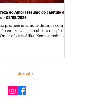
reza do Amor | resumo do capítulo de
o - 08/08/2026
nia promete uma noite de amor com
tião em troca de descobrir a relação
 Omar e Lúcia/Alika. Kênia acredita
inta esteja mesmo ao lado de Jendal, e
o convite para jantar com os dois.
 desabafa com Casemiro e conta que
ília de Lúcia/Alika tem uma dívida
mar. Ana Maria vai à casa de Manoel
estratada por Fortunato. José e Omar
tam sobre a possível jazida de
Siga
Jornale
tênio na região. Virgínia provoca
nes na frente de Marta. Binta s