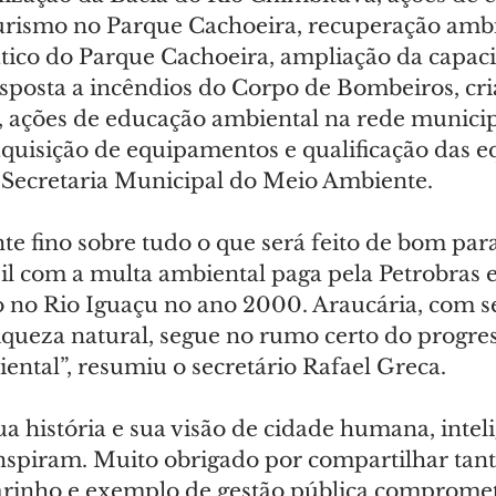
urismo no Parque Cachoeira, recuperação ambi
tico do Parque Cachoeira, ampliação da capac
sposta a incêndios do Corpo de Bombeiros, cri
, ações de educação ambiental na rede municip
aquisição de equipamentos e qualificação das e
a Secretaria Municipal do Meio Ambiente.
e fino sobre tudo o que será feito de bom para
sil com a multa ambiental paga pela Petrobras 
o no Rio Iguaçu no ano 2000. Araucária, com se
riqueza natural, segue no rumo certo do progres
ental”, resumiu o secretário Rafael Greca.
ua história e sua visão de cidade humana, inteli
inspiram. Muito obrigado por compartilhar tant
rinho e exemplo de gestão pública compromet