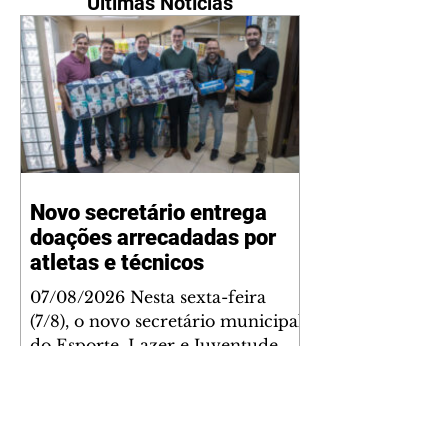
Últimas Notícias
Novo secretário entrega
doações arrecadadas por
atletas e técnicos
07/08/2026 Nesta sexta-feira
(7/8), o novo secretário municipal
do Esporte, Lazer e Juventude,
José Antônio de Melo Filho, fez a
entrega de 5.873 fraldas
geriátricas arrecadadas durante a
Campanha de Atenção à Pessoa