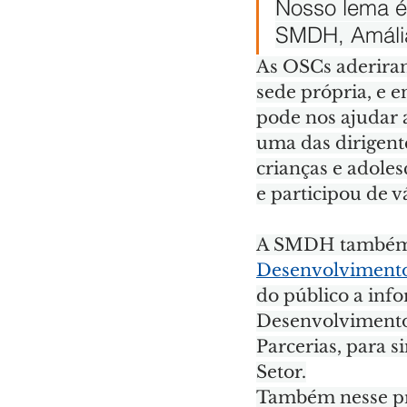
Nosso lema é 
SMDH, Amália
As OSCs aderiram
sede própria, e 
pode nos ajudar a
uma das dirigent
crianças e adoles
e participou de v
A SMDH também la
Desenvolvimen
do público a inf
Desenvolvimento
Parcerias, para s
Setor.
Também nesse pri