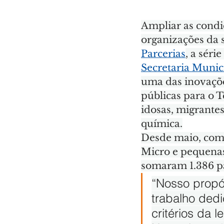
Ampliar as condi
organizações da s
Parcerias
, a sér
Secretaria Muni
uma das inovaçõe
públicas para o T
idosas, migrante
química.
Desde maio, com 
Micro e pequenas
somaram 1.386 pa
“Nosso propós
trabalho ded
critérios da l