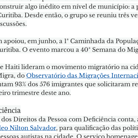
nstruir algo inédito em nível de município: a p
uritiba. Desde então, o grupo se reuniu três ve
scussões.
poiou, em junho, a 1ª Caminhada da Populaç
uritiba. O evento marcou a 40ª Semana do Mig
e Haiti lideram o movimento migratório na cid
igra, do 
Observatório das Migrações Internac
tam 93% dos 576 imigrantes que solicitaram r
iro trimestre deste ano.
ciência
os Direitos da Pessoa com Deficiência conta, a
eo Nilton Salvador
, para qualificação das polít
essoas autistas na cidade. O serviço homenagei