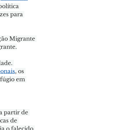
olítica 
zes para 
ão Migrante 
rante.
ade. 
ionais
, os 
efúgio em 
 partir de 
icas de 
a o falecido 