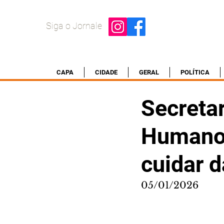
Siga o Jornale
CAPA
CIDADE
GERAL
POLÍTICA
Secreta
Humano 
cuidar 
05/01/2026