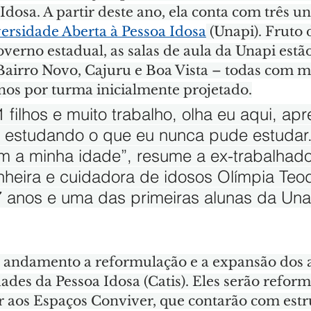
dosa. A partir deste ano, ela conta com três u
ersidade Aberta à Pessoa Idosa
 (Unapi). Fruto
verno estadual, as salas de aula da Unapi estão
airro Novo, Cajuru e Boa Vista – todas com ma
unos por turma inicialmente projetado.
 filhos e muito trabalho, olha eu aqui, ap
, estudando o que eu nunca pude estudar.
om a minha idade”, resume a ex-trabalhador
inheira e cuidadora de idosos Olímpia Teo
 anos e uma das primeiras alunas da Unap
andamento a reformulação e a expansão dos a
ades da Pessoa Idosa (Catis). Eles serão reform
r aos Espaços Conviver, que contarão com estr