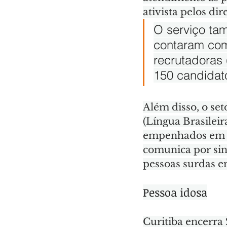
ativista pelos dir
O serviço ta
contaram com
recrutadoras 
150 candidat
Além disso, o set
(Língua Brasileir
empenhados em m
comunica por sina
pessoas surdas em
Pessoa idosa
Curitiba encerra 