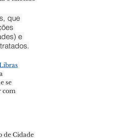
s, que 
ções 
ades) e 
tratados.
Libras
a 
e se 
r com 
o de Cidade 