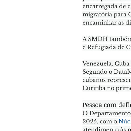
encarregada de co
migratória para C
encaminhar as di
A SMDH também a
e Refugiada de C
Venezuela, Cuba 
Segundo o DataM
cubanos represen
Curitiba no prime
Pessoa com defi
O Departamento d
2025, com o 
Núcl
atendimento às p