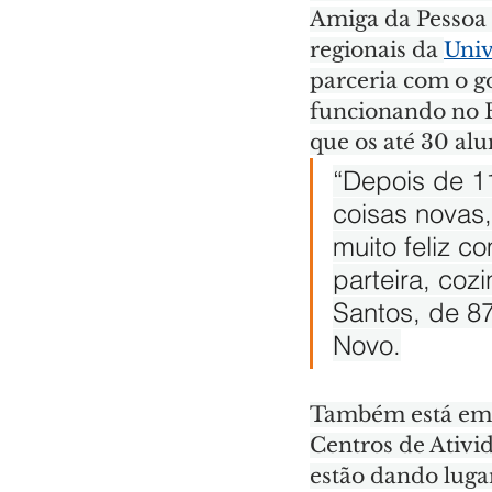
Amiga da Pessoa I
regionais da 
Univ
parceria com o go
funcionando no B
que os até 30 al
“Depois de 11
coisas novas
muito feliz c
parteira, coz
Santos, de 87
Novo.
Também está em 
Centros de Ativid
estão dando luga