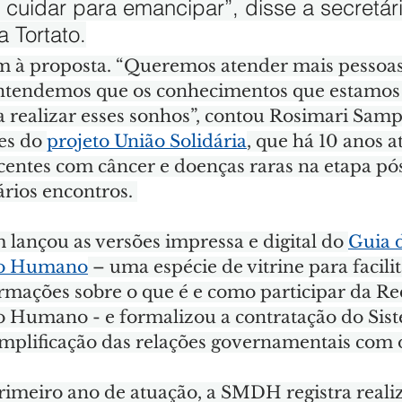
cuidar para emancipar”, disse a secretár
 Tortato.
 à proposta. “Queremos atender mais pessoas
entendemos que os conhecimentos que estamos
 realizar esses sonhos”, contou Rosimari Sampa
es do 
projeto União Solidária
, que há 10 anos a
centes com câncer e doenças raras na etapa pós
ários encontros. 
nçou as versões impressa e digital do 
Guia 
to Humano
 – uma espécie de vitrine para facilit
ormações sobre o que é e como participar da Re
 Humano - e formalizou a contratação do Sis
implificação das relações governamentais com o
meiro ano de atuação, a SMDH registra reali