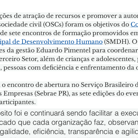
ções de atração de recursos e promover a aut
ociedade civil (OSCs) foram os objetivos do 
Co
ie de sete encontros de formação promovidos e
cipal de Desenvolvimento Humano
 (SMDH). O 
s da gestão Eduardo Pimentel para coordenar p
erceiro Setor, além de crianças e adolescentes,
s, pessoas com deficiência e enfrentamento da
o encontro de abertura no Serviço Brasileiro d
 Empresas (Sebrae PR), as sete edições do eve
rticipantes. 
ito foi e continuará sendo facilitar a exe
icado que cada organização faz, observa
egalidade, eficiência, transparência e agili