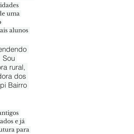
nidades 
 de uma 
 
is alunos 
rendendo 
 Sou 
a rural, 
dora dos 
i Bairro 
ntigos 
ados e já 
utura para 