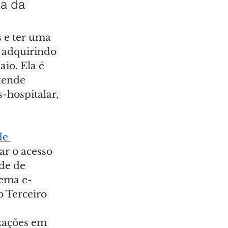
ia da 
 e ter uma 
 adquirindo 
io. Ela é 
tende 
-hospitalar, 
de 
ar o acesso 
de de 
tema e-
 Terceiro 
zações em 