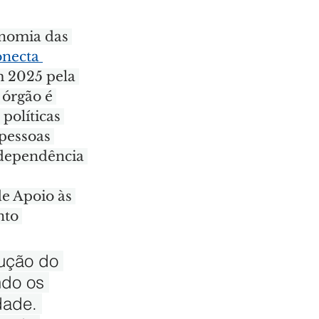
onomia das 
necta 
m 2025 pela 
órgão é 
olíticas 
 pessoas 
 dependência 
e Apoio às 
nto 
cução do 
ndo os 
dade. 