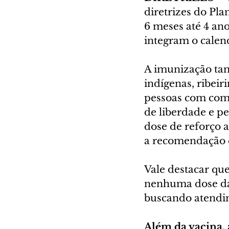
diretrizes do Pl
6 meses até 4 ano
integram o calen
A imunização tam
indígenas, ribeir
pessoas com como
de liberdade e pe
dose de reforço 
a recomendação é
Vale destacar qu
nenhuma dose da
buscando atendim
Além da vacina, 