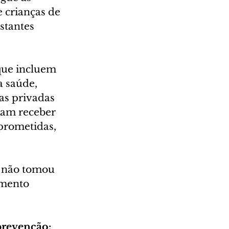
 crianças de 
stantes 
que incluem 
a saúde, 
s privadas 
sam receber 
prometidas, 
e não tomou 
mento 
prevenção: