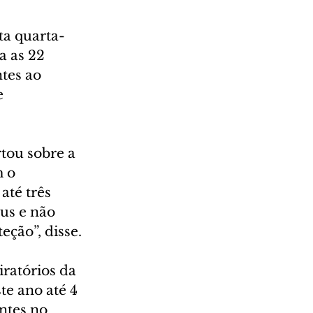
ta quarta-
a as 22 
tes ao 
e 
tou sobre a 
 o 
até três 
us e não 
eção”, disse.
ratórios da 
e ano até 4 
ntes no 