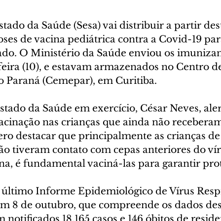
stado da Saúde (Sesa) vai distribuir a partir des
 doses de vacina pediátrica contra a Covid-19 par
ado. O Ministério da Saúde enviou os imunizan
feira (10), e estavam armazenados no Centro d
 Paraná (Cemepar), em Curitiba.
stado da Saúde em exercício, César Neves, aler
acinação nas crianças que ainda não receberam
o destacar que principalmente as crianças de 
ão tiveram contato com cepas anteriores do vír
a, é fundamental vaciná-las para garantir prot
último Informe Epidemiológico de Vírus Respi
em 8 de outubro, que compreende os dados dest
 notificados 18.165 casos e 146 óbitos de reside