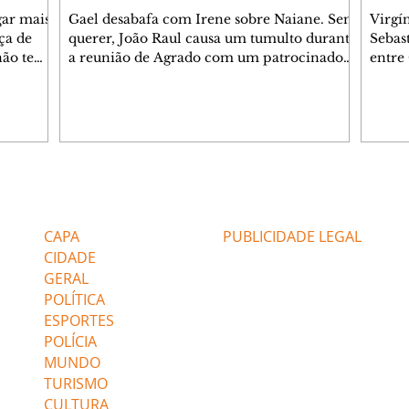
gar mais
Gael desabafa com Irene sobre Naiane. Sem
Virgí
ça de
querer, João Raul causa um tumulto durante
Sebas
 não tem
a reunião de Agrado com um patrocinador.
entre
ia.
Zilá orienta Osmar a seguir Cinara, que
que B
ão de
percebe a movimentação e alerta Ronei.
nega 
ntino
Palhares confronta Cinara sobre a
Tonho
aproximação com Ronei. Eduarda pensa
a fam
una no
em pedir a Valéria para ficar com Sol. Gael
com O
a. Dora
decide terminar com Naiane. João Raul
e é d
m
inventa para Agrado que não está
comen
Editorias
Editais Certificados
Lyris
conseguindo conviver com seu sucesso, e
tungs
urante de
termina o relacionamento dos dois.
Dióge
CAPA
PUBLICIDADE LEGAL
CIDADE
GERAL
POLÍTICA
ESPORTES
POLÍCIA
MUNDO
TURISMO
CULTURA