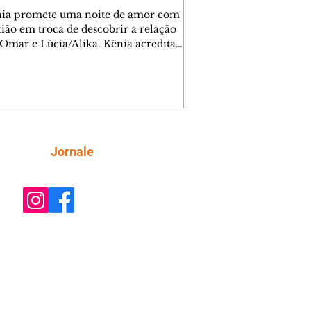
nia promete uma noite de amor com
tião em troca de descobrir a relação
 Omar e Lúcia/Alika. Kênia acredita
inta esteja mesmo ao lado de Jendal, e
o convite para jantar com os dois.
 desabafa com Casemiro e conta que
ília de Lúcia/Alika tem uma dívida
mar. Ana Maria vai à casa de Manoel
estratada por Fortunato. José e Omar
tam sobre a possível jazida de
Siga
Jornale
tênio na região. Virgínia provoca
nes na frente de Marta. Binta s