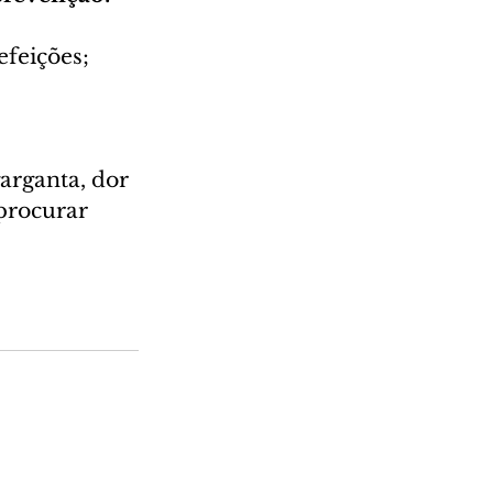
efeições;
arganta, dor 
procurar 