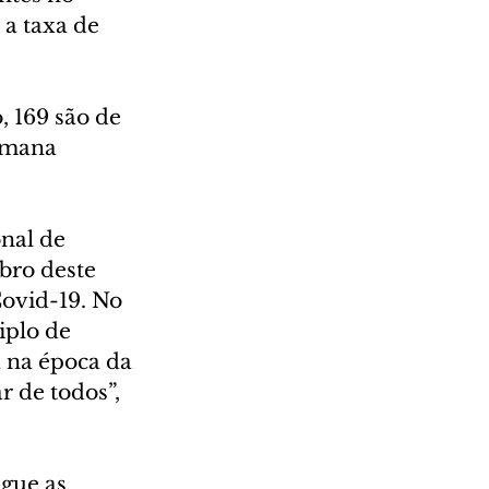
 a taxa de 
 169 são de 
emana 
nal de 
bro deste 
Covid-19. No 
iplo de 
 na época da 
 de todos”, 
gue as 