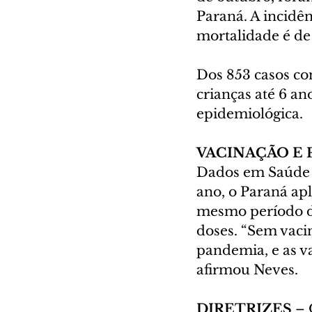
Paraná. A incidên
mortalidade é de 
Dos 853 casos co
crianças até 6 a
epidemiológica.
VACINAÇÃO E
Dados em Saúde (
ano, o Paraná apl
mesmo período de
doses. “Sem vaci
pandemia, e as va
afirmou Neves.
DIRETRIZES
 –