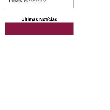
Escreva um comentário
Últimas Notícias
Quem Ama Cuida | resumo
do capítulo de sábado -
08/08/2026
Suely avisa a Ademir para não
chegar mais perto dela. Nancy
sente a indiferença de Camilo.
Tiago diz a Ingrid que ela não