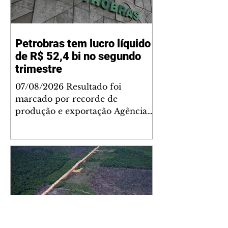
Petrobras tem lucro líquido
de R$ 52,4 bi no segundo
trimestre
07/08/2026 Resultado foi
marcado por recorde de
produção e exportação Agência
Brasil A Petrobras teve lucro
líquido de R$ 52,4 bilhões (US$
10,4 bilhões) no segundo trimestre
de 2026, 97% a mais em
comparação ao mesmo período
de 2025. Esse é um dos maiores
resultados trimestrais da série
histórica. Segundo a empresa, o
resultado foi marcado por