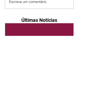
Escreva um comentário
Últimas Notícias
Quem Ama Cuida | resumo
do capítulo de sábado -
08/08/2026
Suely avisa a Ademir para não
chegar mais perto dela. Nancy
sente a indiferença de Camilo.
Tiago diz a Ingrid que ela não