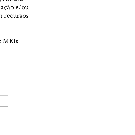
mação e/ou 
m recursos 
 e MEIs 