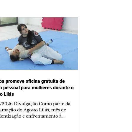
iba promove oficina gratuita de
a pessoal para mulheres durante o
o Lilás
/2026 Divulgação Como parte da
amação do Agosto Lilás, mês de
ientização e enfrentamento à
cia contra a mulher, a Prefeitura de
iba, por meio da Secretaria Municipal