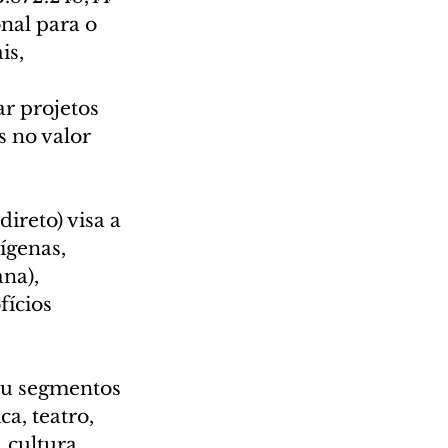
nal para o 
is, 
r projetos 
s no valor 
ireto) visa a 
ígenas, 
na), 
fícios 
ou segmentos 
a, teatro, 
 cultura 