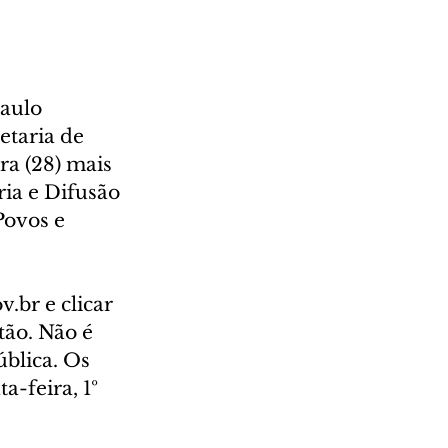
aulo 
etaria de 
ra (28) mais 
ria e Difusão 
Povos e 
.br e clicar 
ão. Não é 
ública. Os 
-feira, 1º 