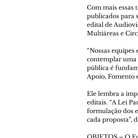
Com mais essas tr
publicados para s
edital de Audiovi
Multiáreas e Circ
“Nossas equipes e
contemplar uma a
pública é fundame
Apoio, Fomento e
Ele lembra a impo
editais. “A Lei P
formulação dos e
cada proposta”, d
OBJETOS – O Edit