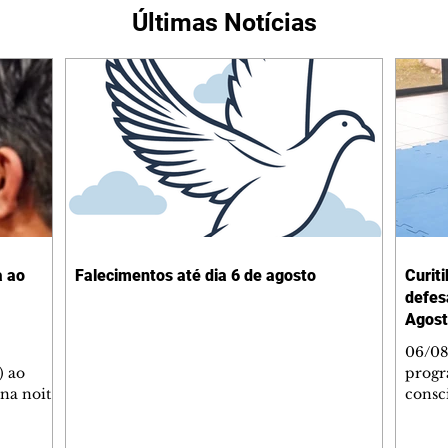
Últimas Notícias
a ao
Falecimentos até dia 6 de agosto
Curit
defes
Agost
06/08
) ao
progr
 na noite
consc
A
violên
tado
Curit