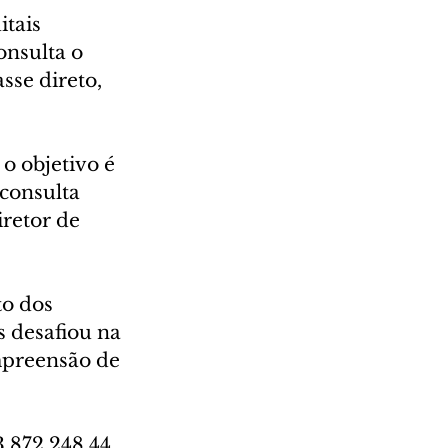
tais 
onsulta o 
sse direto, 
o objetivo é 
consulta 
retor de 
o dos 
s desafiou na 
mpreensão de 
.872.248,44 