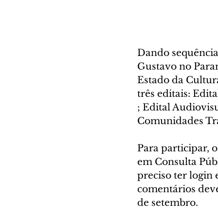
Dando sequência 
Gustavo no Paraná
Estado da Cultura
três editais: Edi
; Edital Audiovis
Comunidades Tradi
Para participar, 
em Consulta Públ
preciso ter login
comentários devem
de setembro.