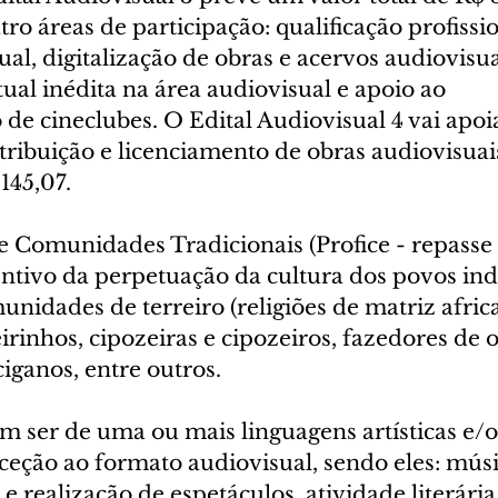
ro áreas de participação: qualificação profissio
ual, digitalização de obras e acervos audiovisua
ual inédita na área audiovisual e apoio ao 
e cineclubes. O Edital Audiovisual 4 vai apoia
stribuição e licenciamento de obras audiovisuai
145,07.
 e Comunidades Tradicionais (Profice - repasse d
ntivo da perpetuação da cultura dos povos ind
nidades de terreiro (religiões de matriz africa
irinhos, cipozeiras e cipozeiros, fazedores de o
ciganos, entre outros.
m ser de uma ou mais linguagens artísticas e/
ceção ao formato audiovisual, sendo eles: músic
e realização de espetáculos, atividade literária,