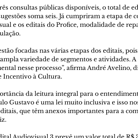
ês consultas públicas disponíveis, o total de edi
ugestões soma seis. Já cumpriram a etapa de c
sual e os editais do Profice, modalidade de repa
ulação.
stão focadas nas várias etapas dos editais, pois 
mpla variedade de segmentos e atividades. A 
ntal nesse processo”, afirma André Avelino, di
 Incentivo à Cultura.
rtância da leitura integral para o entendiment
aulo Gustavo é uma lei muito inclusiva e isso no
ditais, que têm anexos importantes para a co
iz.
al Audiovisual 3 prevê um valor total de R$ 3