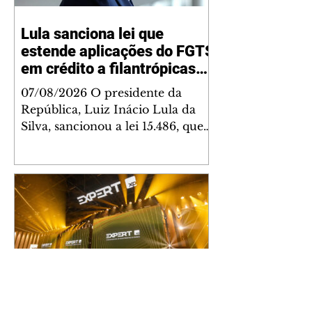
Lula sanciona lei que
estende aplicações do FGTS
em crédito a filantrópicas
até 2030
07/08/2026 O presidente da
República, Luiz Inácio Lula da
Silva, sancionou a lei 15.486, que
estende até 2030 a autorização
para que os recursos do Fundo de
Garantia do Tempo de Serviço
(FGTS) possam sem aplicados em
operações de crédito destinadas
às entidades hospitalares
filantrópicas e às instituições sem
fins lucrativos. A medida também
vale para as instituições que
atuam no campo para pessoas
Expectativas de inflação de
com deficiência e que participem