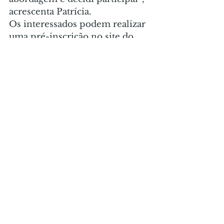
acrescenta Patrícia.
Os interessados podem realizar 
uma pré-inscrição no site do 
Sebrae/PR - 
https://sebraepr.com.br/lp/emp
retec/
 . Após essa etapa, passam 
por uma entrevista de seleção 
antes da confirmação da vaga.
Créditos: Divulgação.
DAS ASSESSORIAS
Comentários
Escreva um comentário