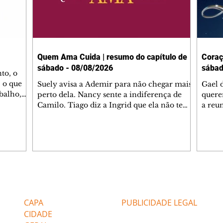
Quem Ama Cuida | resumo do capítulo de
Coraç
sábado - 08/08/2026
sábad
to, o
 o que
Suely avisa a Ademir para não chegar mais
Gael 
balho,
perto dela. Nancy sente a indiferença de
quere
studo
Camilo. Tiago diz a Ingrid que ela não tem
a reu
da nossa
competência para presidir a joalheria.
Zilá 
miliano
André conta a Pedro que a associação de
perce
r Franco
advogados expulsou Ademir. Laurentino
Palha
ir
contrata Adriana para servir no
aprox
 e
restaurante. Adriana vê Pedro e Bruna no
em pe
-0645.
restaurante. Bruna provoca Adriana. Dora
decid
através
pede ajuda a André para marcar um
inven
Editorias
Editais Certificados
encontro com Suely. Adriana diz a Lyris
conse
que está feliz trabalhando no restaurante de
termi
CAPA
PUBLICIDADE LEGAL
Nanc
CIDADE