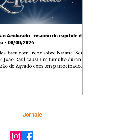
ão Acelerado | resumo do capítulo de
o - 08/08/2026
desabafa com Irene sobre Naiane. Sem
r, João Raul causa um tumulto durante
nião de Agrado com um patrocinador.
orienta Osmar a seguir Cinara, que
be a movimentação e alerta Ronei.
res confronta Cinara sobre a
imação com Ronei. Eduarda pensa
dir a Valéria para ficar com Sol. Gael
e terminar com Naiane. João Raul
ta para Agrado que não está
Siga
Jornale
guindo conviver com seu sucesso, e
na o relacionamento dos dois.