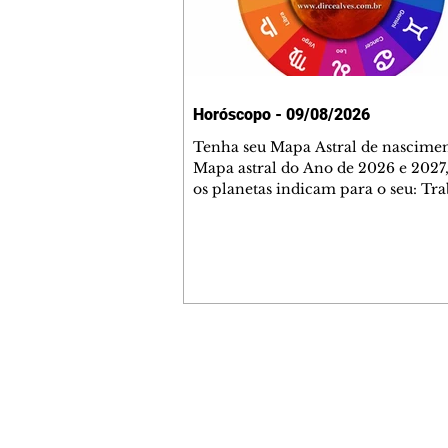
Horóscopo - 09/08/2026
Tenha seu Mapa Astral de nascimen
Mapa astral do Ano de 2026 e 2027,
os planetas indicam para o seu: Tra
Amor, Dinheiro, Saúde e Família. E
com 35 páginas. Adquira já através 
loja virtual ou na loja física: rua E
Perneta 30 – loja 21 – galeria Ceza
– centro – Curitiba. Você pode ped
também através do nosso Whatsapp
receber seu livro virtual: (41) 99719
Escute o programa Bom Dia Astral 
Contato comercial
da Rádio Cultura AM 930 e t
mmjornale@gmail.com
Telefone: (41) 99978-9956