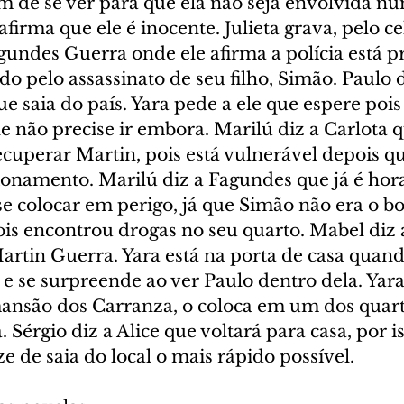
 de se ver para que ela não seja envolvida nu
afirma que ele é inocente. Julieta grava, pelo cel
undes Guerra onde ele afirma a polícia está p
o pelo assassinato de seu filho, Simão. Paulo d
e saia do país. Yara pede a ele que espere poi
e não precise ir embora. Marilú diz a Carlota q
uperar Martin, pois está vulnerável depois qu
onamento. Marilú diz a Fagundes que já é hora
 se colocar em perigo, já que Simão não era o 
is encontrou drogas no seu quarto. Mabel diz a
rtin Guerra. Yara está na porta de casa quand
e se surpreende ao ver Paulo dentro dela. Yara
ansão dos Carranza, o coloca em um dos quarto
. Sérgio diz a Alice que voltará para casa, por i
ze de saia do local o mais rápido possível.