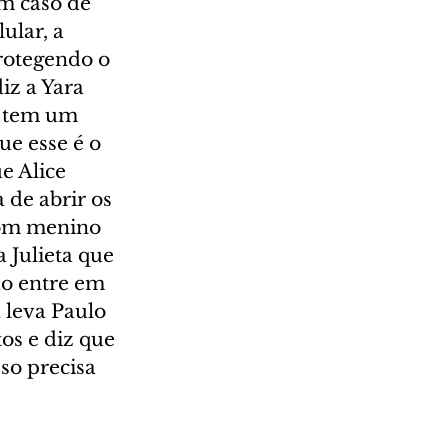
m caso de 
ular, a 
rotegendo o 
iz a Yara 
s tem um 
ue esse é o 
e Alice 
 de abrir os 
bom menino 
 Julieta que 
o entre em 
 leva Paulo 
s e diz que 
sso precisa 