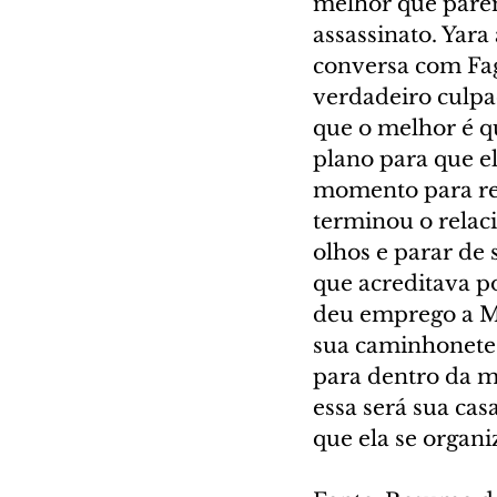
melhor que parem
assassinato. Yara 
conversa com Fag
verdadeiro culpad
que o melhor é qu
plano para que el
momento para rec
terminou o relaci
olhos e parar de
que acreditava po
deu emprego a Ma
sua caminhonete 
para dentro da m
essa será sua casa
que ela se organi