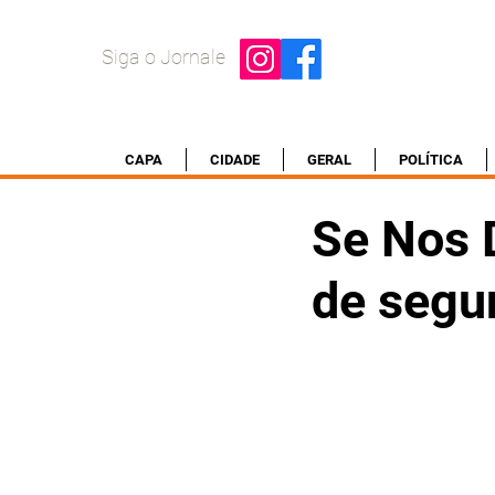
Siga o Jornale
CAPA
CIDADE
GERAL
POLÍTICA
Se Nos 
de segu