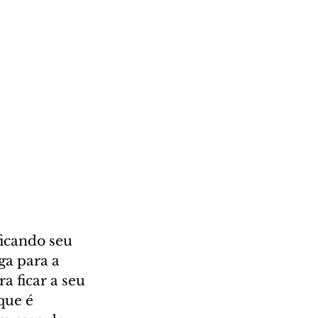
ficando seu 
ga para a 
a ficar a seu 
que é 