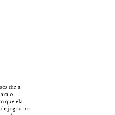
és diz a 
ara o 
m que ela 
ole jogou no 