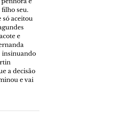
e penhora e 
filho seu. 
 só aceitou 
Fagundes 
cote e 
Fernanda 
se insinuando 
rtin 
e a decisão 
rminou e vai 