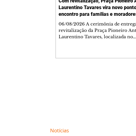
Com revitalização, Praça Pioneiro 
Laurentino Tavares vira novo pont
encontro para famílias e moradore
Jardim Liberdade
06/08/2026 A cerimônia de entreg
revitalização da Praça Pioneiro An
Laurentino Tavares, localizada no
cruzamento da Avenida dos Palma
as ruas Laudelino Pedro da Silva e 
Chrisóstomo Capinan, no Jardim
Liberdade, ocorreu nesta quinta-fei
espaço recebeu melhorias que amp
opções de lazer e convivência da
Contato comercial
comunidade, tornando a praça mai
mmjornale@gmail.com
acessível, segura e confortável para
Telefone: (41) 99978-9956
moradores de todas as idades. Entre
intervenções estão a instalação d
Redação
E-mail:
redacaojornale@gmail.com
Site de
Notícias
de Curitiba / Paraná