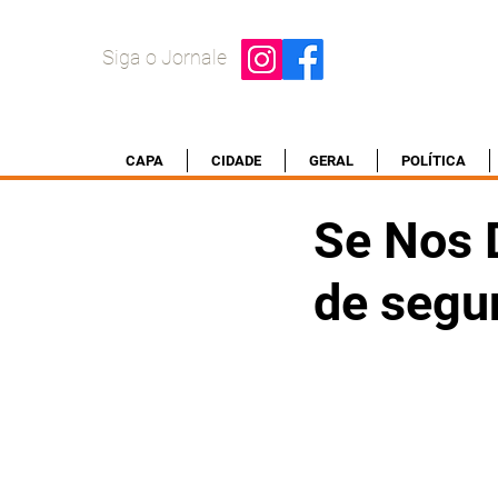
Siga o Jornale
CAPA
CIDADE
GERAL
POLÍTICA
Se Nos 
de segu