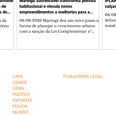
Antônio
Maringá Sustentável transforma política
IPLAN
o de
habitacional e vincula novos
calça
s do
empreendimentos a melhorias para a
06/08
cidade
delimi
a da
06/08/2026 Maringá deu um novo passo na
insta
tônio
forma de planejar o crescimento urbano
de se
com a sanção da Lei Complementar nº
de pe
res com
1.544, que institui o Programa Maringá
ou pio
Dr.
Sustentável. A nova legislação estabelece
propr
regras para a criação de Zonas Especiais de
respon
ra, 6. O
Interesse Social (Zeis) e cria um modelo
Pesqu
liam as
que une produção de moradias, ocupação
(IPLAN
inteligente do território e melhorias que
Editorias
Editais Certificados
fiscal
s
beneficiam toda a população. O principal
essas
avanço da lei é mudar a lógica de concessão
CAPA
PUBLICIDADE LEGAL
 as
de benefícios urbanísticos frente
CIDADE
GERAL
POLÍTICA
ESPORTES
POLÍCIA
MUNDO