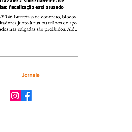
 faz alerta sobre barreiras nas
das: fiscalização está atuando
/2026 Barreiras de concreto, blocos
tadores junto à rua ou trilhos de aço
lados nas calçadas são proibidos. Além
rem obstáculos para a livre circulação
destres, essas estruturas podem causar
rar acidentes de trânsito — e os
ietários dos imóveis podem ser
sabilizados. O alerta é do Instituto de
isa e Planejamento de Ponta Grossa
), que está intensificando a
Siga
Jornale
ização sobre as calçadas, o que inclui
 barreiras. Um ca