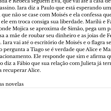
anda e Rebeca seguem Eva, que vai até a casa d
assino. Iara diz a Paulo que está esperando um 
 que não se case com Moisés e ela confessa que
 ele em troca consiga sua liberdade. Marilú e 
 onde Mojica se aproxima de Simão, pega um pa
sa a mãe de roubar seu dinheiro e as joias de 
. Iara vai até o escritório de Moisés e o flagra 
o pergunta a Tiago se é verdade que Alice e Ma
acionamento. Ele responde que sim e afirma qu
io diz a Fábio que sua relação com Julieta já te
a recuperar Alice.
as novelas