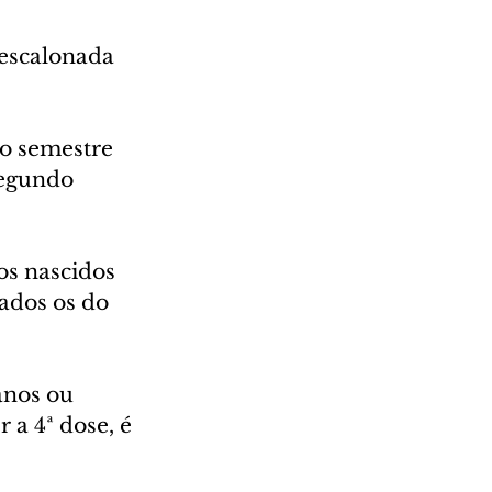
escalonada 
ro semestre 
segundo 
os nascidos 
nados os do 
nos ou 
 a 4ª dose, é 