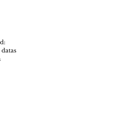
d:
datas 
 