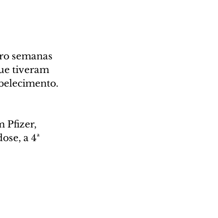
ro semanas 
que tiveram 
belecimento.
 Pfizer, 
se, a 4ª 