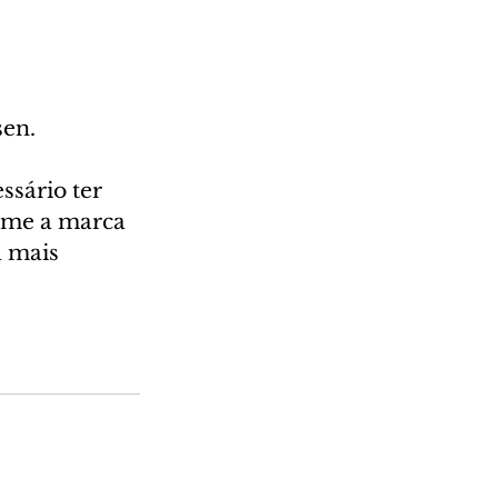
sen.
ssário ter 
rme a marca 
a mais 