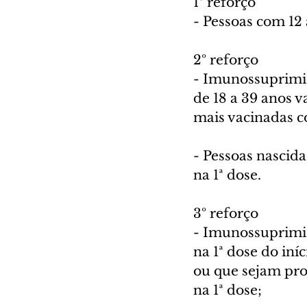
1º reforço
- Pessoas com 12
2º reforço
- Imunossuprimid
de 18 a 39 anos 
mais vacinadas c
- Pessoas nascid
na 1ª dose.
3º reforço
- Imunossuprimid
na 1ª dose do in
ou que sejam pro
na 1ª dose;