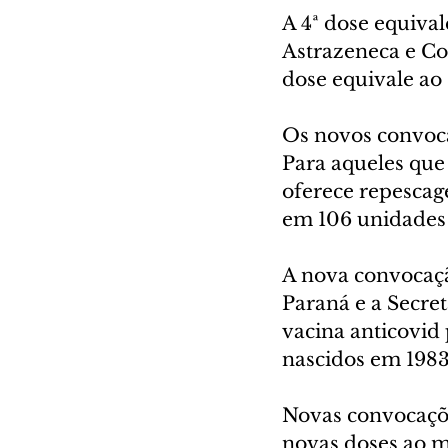
A 4ª dose equival
Astrazeneca e Co
dose equivale ao 
Os novos convoca
Para aqueles que
oferece repescag
em 106 unidades d
A nova convocaçã
Paraná e a Secre
vacina anticovid 
nascidos em 1983,
Novas convocaçõe
novas doses ao m