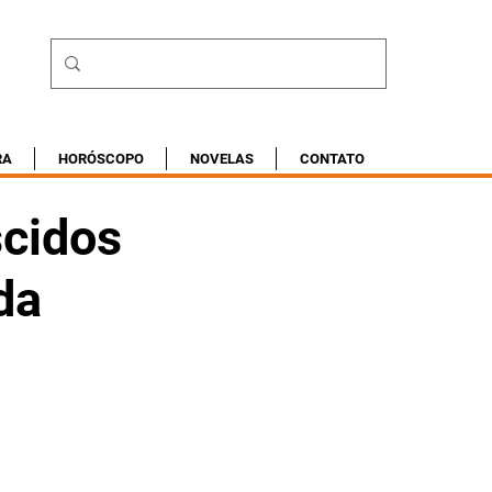
RA
HORÓSCOPO
NOVELAS
CONTATO
scidos
da