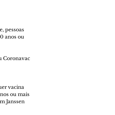
, pessoas 
40 anos ou 
ou Coronavac 
er vacina 
anos ou mais 
om Janssen 