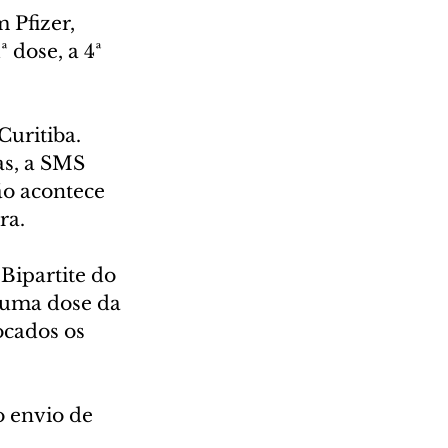
 Pfizer, 
dose, a 4ª 
uritiba. 
s, a SMS 
o acontece 
ra.
Bipartite do 
 uma dose da 
ocados os 
 envio de 