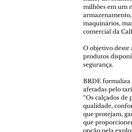
milhões em um no
armazenamento, 
maquinários, mat
comercial da Calf
O objetivo deste
produtos disponív
segurança.
BRDE formaliza 
afetadas pelo tar
“Os calçados de
qualidade, confo
que protejam, ga
que proporcionem
opção pela explo