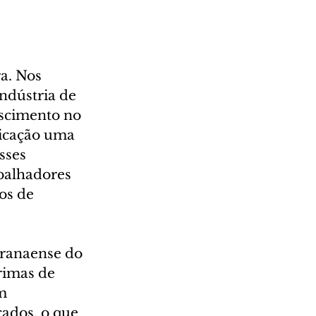
a. Nos 
ndústria de 
escimento no 
licação uma 
sses 
balhadores 
os de 
aranaense do 
rimas de 
m 
ados, o que 