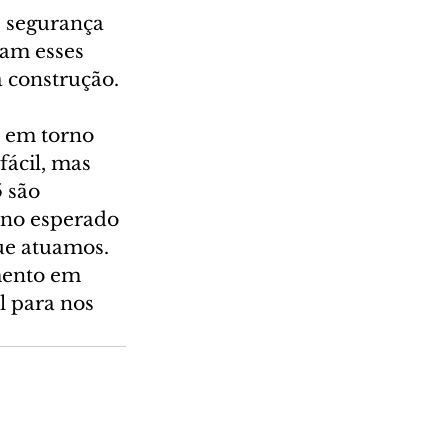
e segurança 
am esses 
a construção.
 em torno 
ácil, mas 
 são 
rno esperado 
e atuamos. 
mento em 
l para nos 