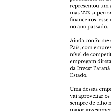
representou um a
mas 22% superio
financeiros, ess
no ano passado.
Ainda conforme o
País, com empresa
nível de competi
empregam diretam
da Invest Paraná
Estado.
Uma dessas empre
vai aproveitar o
sempre de olho n
maior investiment