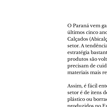
O Paraná vem gan
últimos cinco ano
Calçados (Abical
setor. A tendênc
estratégia bastan
produtos são vol
precisam de cuid
materiais mais re
Assim, é fácil e
setor é de itens 
plástico ou borra
produzidos no Es