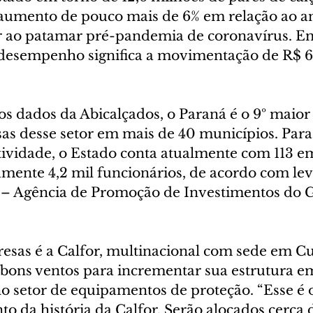
umento de pouco mais de 6% em relação ao ano
r ao patamar pré-pandemia de coronavírus. E
e desempenho significa a movimentação de R$ 
s dados da Abicalçados, o Paraná é o 9º maior
s desse setor em mais de 40 municípios. Para 
tividade, o Estado conta atualmente com 113 e
ente 4,2 mil funcionários, de acordo com le
 – Agência de Promoção de Investimentos do 
sas é a Calfor, multinacional com sede em Cur
s bons ventos para incrementar sua estrutura e
o setor de equipamentos de proteção. “Esse é 
o da história da Calfor. Serão alocados cerca 