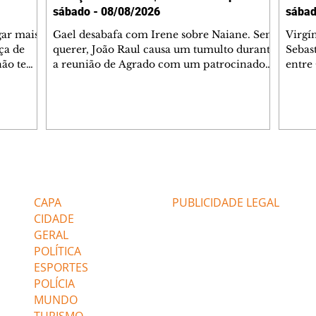
sábado - 08/08/2026
sábad
gar mais
Gael desabafa com Irene sobre Naiane. Sem
Virgí
ça de
querer, João Raul causa um tumulto durante
Sebas
 não tem
a reunião de Agrado com um patrocinador.
entre
ia.
Zilá orienta Osmar a seguir Cinara, que
que B
ão de
percebe a movimentação e alerta Ronei.
nega 
ntino
Palhares confronta Cinara sobre a
Tonho
aproximação com Ronei. Eduarda pensa
a fam
una no
em pedir a Valéria para ficar com Sol. Gael
com O
a. Dora
decide terminar com Naiane. João Raul
e é d
m
inventa para Agrado que não está
comen
Editorias
Editais Certificados
Lyris
conseguindo conviver com seu sucesso, e
tungs
urante de
termina o relacionamento dos dois.
Dióge
CAPA
PUBLICIDADE LEGAL
CIDADE
GERAL
POLÍTICA
ESPORTES
POLÍCIA
MUNDO