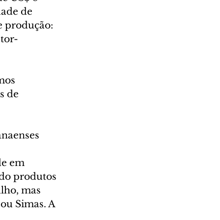
dade de 
 produção: 
tor-
mos 
s de 
anaenses 
de em 
do produtos 
lho, mas 
ou Simas. A 
 