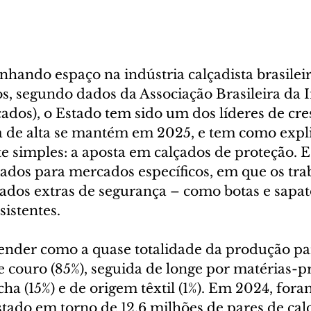
hando espaço na indústria calçadista brasileir
s, segundo dados da Associação Brasileira da I
çados), o Estado tem sido um dos líderes de cr
ia de alta se mantém em 2025, e tem como exp
te simples: a aposta em calçados de proteção. E
tados para mercados específicos, em que os tra
ados extras de segurança – como botas e sapat
sistentes.
ntender como a quase totalidade da produção p
de couro (85%), seguida de longe por matérias-p
cha (15%) e de origem têxtil (1%). Em 2024, fora
tado em torno de 12,6 milhões de pares de calç