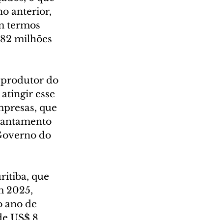
 anterior, 
m termos 
682 milhões 
 produtor do 
atingir esse 
mpresas, que 
vantamento 
Governo do 
itiba, que 
m 2025, 
o ano de 
de US$ 8 