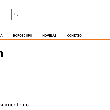
RA
HORÓSCOPO
NOVELAS
CONTATO
m
escimento no 