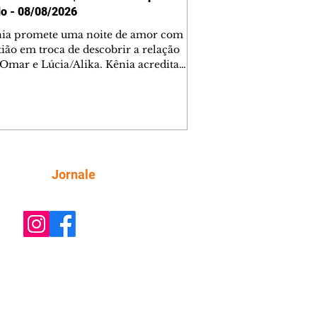
o - 08/08/2026
nia promete uma noite de amor com
tião em troca de descobrir a relação
 Omar e Lúcia/Alika. Kênia acredita
inta esteja mesmo ao lado de Jendal, e
o convite para jantar com os dois.
 desabafa com Casemiro e conta que
ília de Lúcia/Alika tem uma dívida
mar. Ana Maria vai à casa de Manoel
estratada por Fortunato. José e Omar
tam sobre a possível jazida de
Siga
Jornale
tênio na região. Virgínia provoca
nes na frente de Marta. Binta s