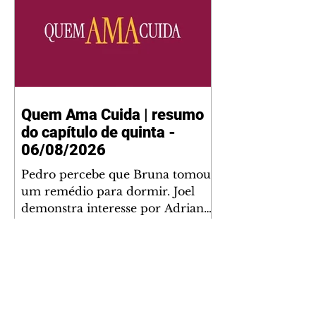
Quem Ama Cuida | resumo
do capítulo de quinta -
06/08/2026
Pedro percebe que Bruna tomou
um remédio para dormir. Joel
demonstra interesse por Adriana.
Fernando elogia Mau Mau. Bia
não gosta quando Brigitte e
Rafael se sentam à mesa com ela
e César, atrapalhando o jantar
romântico do casal. Bruna se
aproveita da preocupação de