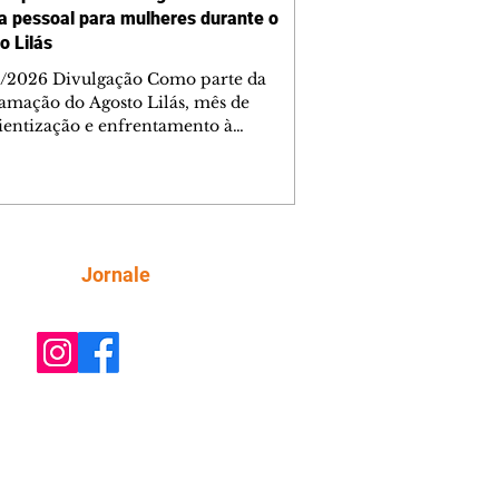
a pessoal para mulheres durante o
o Lilás
/2026 Divulgação Como parte da
amação do Agosto Lilás, mês de
ientização e enfrentamento à
cia contra a mulher, a Prefeitura de
iba, por meio da Secretaria Municipal
porte, Lazer e Juventude (Smelj)
e, no dia 11 de agosto, às 14h, a
a Segura de Si: Defesa Pessoal e
roteção, no Teatro da Vila, na Cidade
Siga
Jornale
rial de Curitiba (CIC). A atividade é
ta e tem como objetivo fortalecer a
onfiança, incentivar o autocuidado e