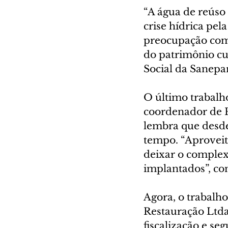
“A água de reúso
crise hídrica pel
preocupação com 
do patrimônio cul
Social da Sanepar
O último trabalho
coordenador de P
lembra que desde
tempo. “Aproveit
deixar o complex
implantados”, co
Agora, o trabalho
Restauração Ltd
fiscalização e se