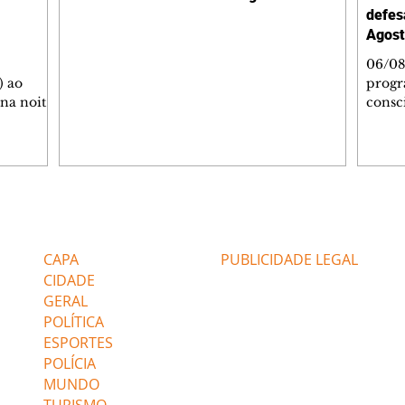
defes
Agost
06/08
) ao
progr
 na noite
consc
A
violên
tado
Curit
SOL,
de Es
 que
promov
ga de
oficin
inda com
Autop
Editorias
Editais Certificados
 as
Indust
gratui
CAPA
PUBLICIDADE LEGAL
igação e
autoc
CIDADE
GERAL
POLÍTICA
ESPORTES
POLÍCIA
MUNDO