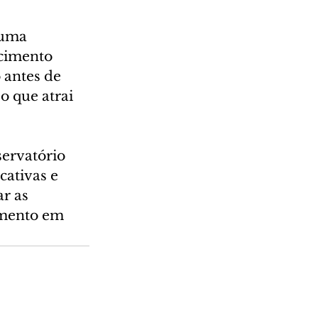
uma 
cimento 
 antes de 
 que atrai 
ervatório 
ativas e 
r as 
eamento em 