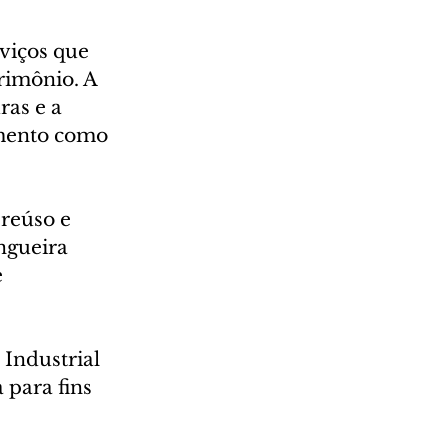
viços que 
rimônio. A 
as e a 
mento como 
reúso e 
gueira 
 
Industrial 
para fins 