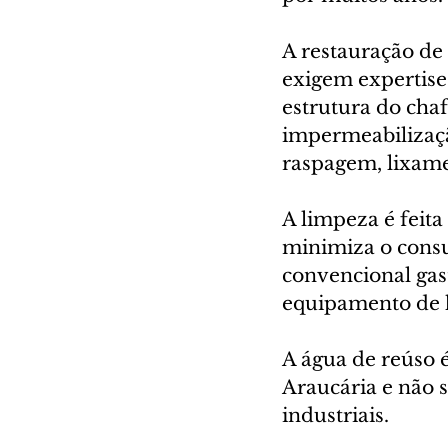
A restauração de
exigem expertise 
estrutura do chaf
impermeabilizaç
raspagem, lixamen
A limpeza é feita
minimiza o cons
convencional gast
equipamento de h
A água de reúso 
Araucária e não 
industriais.