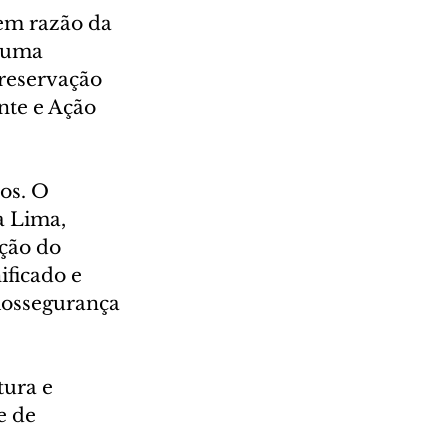
em razão da 
É uma 
reservação 
nte e Ação 
os. O 
a Lima, 
ção do 
ficado e 
iossegurança 
ura e 
 de 