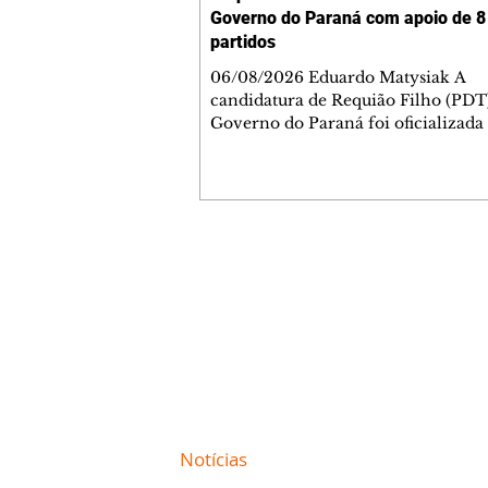
Governo do Paraná com apoio de 8
partidos
06/08/2026 Eduardo Matysiak A
candidatura de Requião Filho (PDT
Governo do Paraná foi oficializada
desta quarta-feira (5), em Curitiba. 
coligação liderada pelo atual depu
estadual conta com PDT, PT, PV, P
PCdoB, Rede, PRD e Solidariedade,
indicou Michelle Caputo para a va
vice-governador. A chapa conta a
Contato comercial
Gleisi Hoffmann e Dr. Rosinha para
mmjornale@gmail.com
vagas ao Senado. O ato político foi marcado
Telefone: (41) 99978-9956
pela celebração da formação da col
reuniu
Redação
E-mail:
redacaojornale@gmail.com
Site de
Notícias
de Curitiba / Paraná