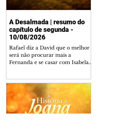
A Desalmada | resumo do
capítulo de segunda -
10/08/2026
Rafael diz a David que o melhor
será não procurar mais a
Fernanda e se casar com Isabela.
Júlia diz a Otávio que sua esposa
desconfia que ele tem uma
amante. Diante do túmulo de
Santiago, Fernanda diz que quer
justiça para ele mas, ao mesmo
tempo, se apaixonou por Rafael.
Martina critica David por ainda
não conhecer Clara e Sandra.
Fernanda confessa a Joana que
não consegue parar de pensar em