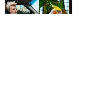
Ana Maria Braga sobre
cabelo: "Estou parecendo
uma calopsita"
07/08/2026 A apresentadora Ana
Maria Braga, de 77 anos, falou
sobre a importância do trabalho e
o que ele representa em sua vida.
A veterana chegou à TV Globo
em 1999 e continua fazendo
sucesso no período matinal. A
comunicadora global começou o
papo descontraído, gravado por