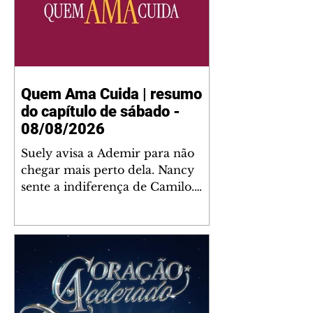
Quem Ama Cuida | resumo
do capítulo de sábado -
08/08/2026
Suely avisa a Ademir para não
chegar mais perto dela. Nancy
sente a indiferença de Camilo.
Tiago diz a Ingrid que ela não
tem competência para presidir a
joalheria. André conta a Pedro
que a associação de advogados
expulsou Ademir. Laurentino
contrata Adriana para servir no
restaurante. Adriana vê Pedro e