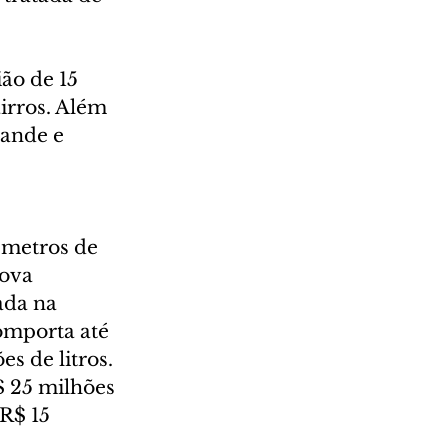
ão de 15 
irros. Além 
rande e 
 metros de 
ova 
ada na 
omporta até 
s de litros.
$ 25 milhões 
R$ 15 