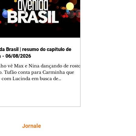
da Brasil | resumo do capítulo de
a - 06/08/2026
nho vê Max e Nina dançando de rosto
o. Tufão conta para Carminha que
e com Lucinda em busca de
mações sobre Rita. Nina despista Max
cura Jorginho, mas não o encontra.
se muda para a casa de Jorginho.
isa pensa em reconquistar Silas.
nes diz a Roni e Leandro que o
ro Tavinho Nunes assistirá ao jogo.
ica e Noêmia perseguem Cadinho na
Siga
Jornale
 deserta. Dolores sugere que Roni peça