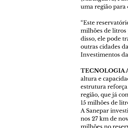
uma região para 
“Este reservatóri
milhões de litros
disso, ele pode t
outras cidades da
Investimentos da
TECNOLOGIA 
altura e capacida
estrutura reforç
região, que já co
15 milhões de lit
A Sanepar invest
nos 27 km de nov
milhões no reser