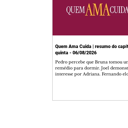
Quem Ama Cuida | resumo do capít
quinta - 06/08/2026
Pedro percebe que Bruna tomou u
remédio para dormir. Joel demonst
interesse por Adriana. Fernando el
Mau. Bia não gosta quando Brigitte 
se sentam à mesa com ela e César,
atrapalhando o jantar romântico do
Bruna se aproveita da preocupação
Pedro com sua saúde para manter 
ao seu lado. Elenice acusa Rosa por
desentendimento com Adriana. Joe
Contato comercial
convida Adriana e a família para ja
mmjornale@gmail.com