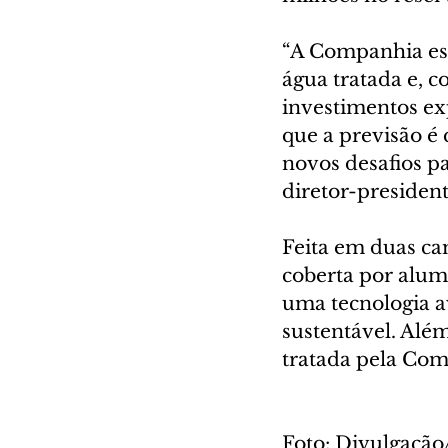
“A Companhia est
água tratada e, 
investimentos ex
que a previsão é 
novos desafios p
diretor-presiden
Feita em duas c
coberta por alum
uma tecnologia a
sustentável. Alé
tratada pela Com
Foto: Divulgaçã