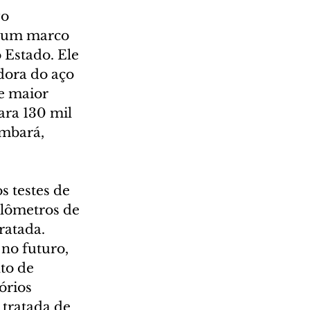
o 
é um marco 
Estado. Ele 
dora do aço 
e maior 
ara 130 mil 
Umbará, 
s testes de 
ilômetros de 
ratada.
no futuro, 
to de 
órios 
tratada de 