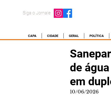
Siga o Jornale
CAPA
CIDADE
GERAL
POLÍTICA
Sanepar 
de água
em dupl
10/06/2026