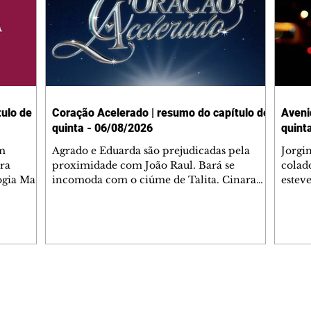
ulo de
Coração Acelerado | resumo do capítulo de
Aveni
quinta - 06/08/2026
quint
m
Agrado e Eduarda são prejudicadas pela
Jorgi
ra
proximidade com João Raul. Bará se
colad
ogia Mau
incomoda com o ciúme de Talita. Cinara
estev
e Rafael
desabafa com Ronei e decide passar uns
infor
dias na casa de Palhares. Agrado pede para
e pro
 casal.
ter uma conversa com Eduarda. Janete
Iran 
 de
confronta Zilá, que garante à irmã que não
Monal
o marido
conhece Verônica. Ronei reconhece uma
Dióge
 seu
possível bolsa de Zilá entre os pertences de
olhei
l
Verônica, e liga para Cinara. Agrado pensa
Verôn
Editorias
Editais Certificados
ntar no
em desfazer sua dupla com Eduarda para
praia