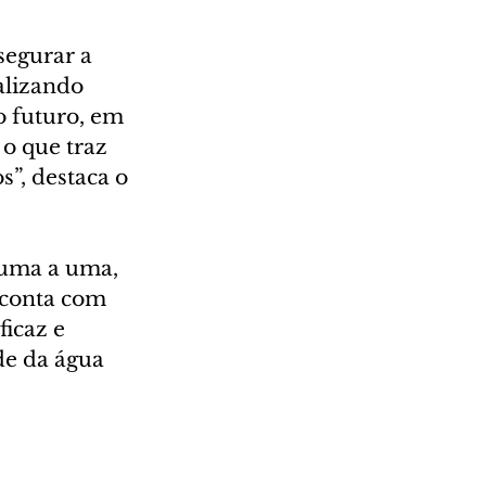
egurar a 
alizando 
 futuro, em 
 o que traz 
”, destaca o 
uma a uma, 
 conta com 
icaz e 
de da água 