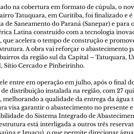
ado na cobertura em formato de cúpula, o nov
airro Tatuquara, em Curitiba, foi finalizado e 
 de Saneamento do Paraná (Sanepar) e para o 
rica Latina construído com a tecnologia inova
 que acelera o tempo de construção e promov
trutura. A obra vai reforçar o abastecimento p
bairros da região sul da Capital – Tatuquara, 
, Sítio Cercado e Pinheirinho.
ele entre em operação em julho, após o final do
de distribuição instalada na região, com 27 qu
, melhorando a qualidade da entrega da água t
ra visa garantir o abastecimento no presente e 
ibilidade do Sistema Integrado de Abastecimen
 estrutura está interligada a outros três reservat
aúna e Iguaçu), o que permite direcionar água 