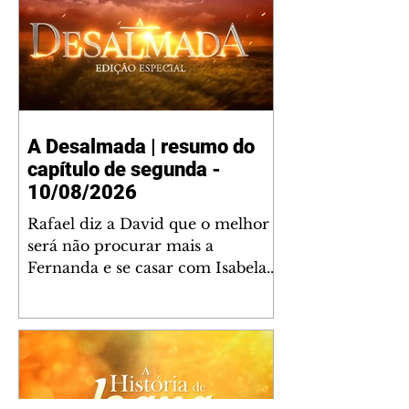
A Desalmada | resumo do
capítulo de segunda -
10/08/2026
Rafael diz a David que o melhor
será não procurar mais a
Fernanda e se casar com Isabela.
Júlia diz a Otávio que sua esposa
desconfia que ele tem uma
amante. Diante do túmulo de
Santiago, Fernanda diz que quer
justiça para ele mas, ao mesmo
tempo, se apaixonou por Rafael.