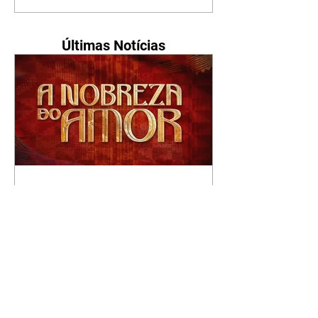
Últimas Notícias
A Nobreza do Amor |
resumo do capítulo de sexta
- 07/08/2026
Omar afirma a Tonho que lutará
pelo amor de Alika. Salma
repreende Miguel e Fátima por
terem sido rudes com Omar.