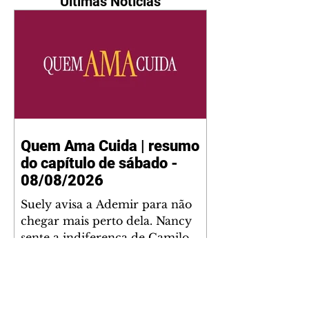
Últimas Notícias
Quem Ama Cuida | resumo
do capítulo de sábado -
08/08/2026
Suely avisa a Ademir para não
chegar mais perto dela. Nancy
sente a indiferença de Camilo.
Tiago diz a Ingrid que ela não
tem competência para presidir a
joalheria. André conta a Pedro
que a associação de advogados