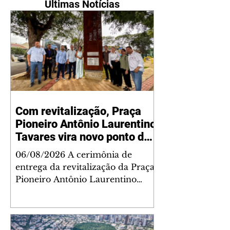
Últimas Notícias
Com revitalização, Praça
Pioneiro Antônio Laurentino
Tavares vira novo ponto de
encontro para famílias e
06/08/2026 A cerimônia de
moradores do Jardim
entrega da revitalização da Praça
Liberdade
Pioneiro Antônio Laurentino
Tavares, localizada no
cruzamento da Avenida dos
Palmares com as ruas Laudelino
Pedro da Silva e Dr. Chrisóstomo