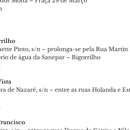
or Motta – Praça 29 de Março
h
rrilho
tte Pinto, s/n – prolonga-se pela Rua Martin 
ório de água da Sanepar – Bigorrilho
h
ista
a de Nazaré, s/n – entre as ruas Holanda e Es
h
Francisco