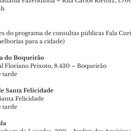
dadania Fazendinha – Rua Carlos Klemtz, 1.70
8h
s do programa de consultas públicas Fala Curit
elhorias para a cidade)
a do Boqueirão 
 Floriano Peixoto, 8.430 – Boqueirão
 tarde
e Santa Felicidade 
Santa Felicidade
 tarde
la 