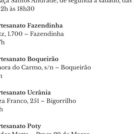
raça Santos Andrade, de segunda a sábado, das 
12h às 18h30
Artesanato Fazendinha
z, 1.700 – Fazendinha
7h
Artesanato Boqueirão
hora do Carmo, s/n – Boqueirão
h
Artesanato Ucrânia
a Franco, 251 – Bigorrilho
7h
Artesanato Poty