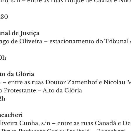
ro, s/n – entre as ruas Duque de Caxias e Nil
h30
nal de Justiça
ago de Oliveira – estacionamento do Tribunal d
20h
to da Glória
n – entre as ruas Doutor Zamenhof e Nicolau M
 Protestante – Alto da Glória
2h
acacheri
iveira Cunha, s/n – entre as ruas Canadá e Des