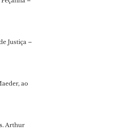
o Peçanha – 
e Justiça – 
aeder, ao 
. Arthur 