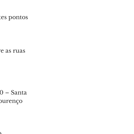
tes pontos 
e as ruas 
0 – Santa 
Lourenço