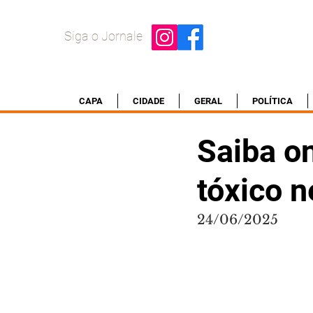
Siga o Jornale
CAPA
CIDADE
GERAL
POLÍTICA
Saiba on
tóxico n
24/06/2025