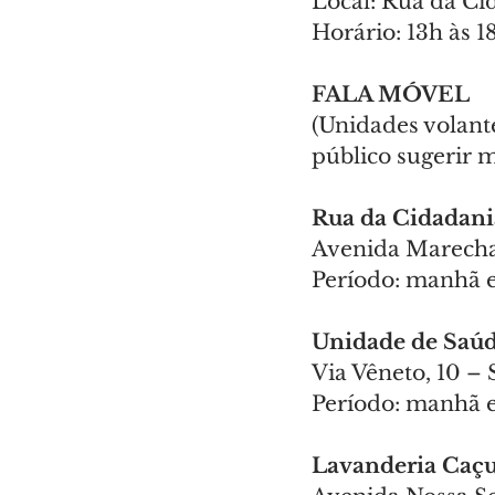
Local: Rua da Ci
Horário: 13h às 1
FALA MÓVEL
(Unidades volante
público sugerir m
Rua da Cidadani
Avenida Marechal
Período: manhã e
Unidade de Saúd
Via Vêneto, 10 – 
Período: manhã e
Lavanderia Caçu