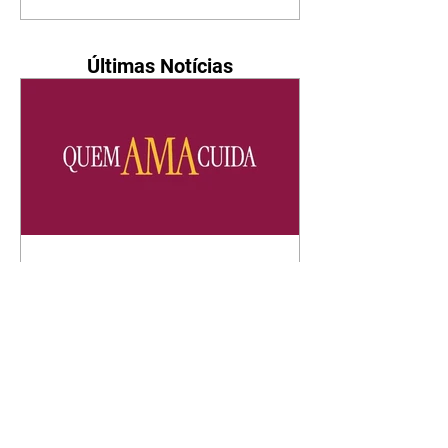
Últimas Notícias
Quem Ama Cuida | resumo
do capítulo de sábado -
08/08/2026
Suely avisa a Ademir para não
chegar mais perto dela. Nancy
sente a indiferença de Camilo.
Tiago diz a Ingrid que ela não