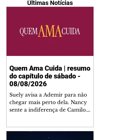
Últimas Notícias
Quem Ama Cuida | resumo
do capítulo de sábado -
08/08/2026
Suely avisa a Ademir para não
chegar mais perto dela. Nancy
sente a indiferença de Camilo.
Tiago diz a Ingrid que ela não
tem competência para presidir a
joalheria. André conta a Pedro
que a associação de advogados