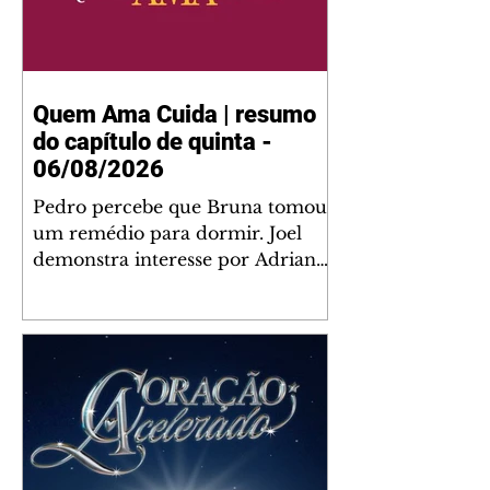
Quem Ama Cuida | resumo
do capítulo de quinta -
06/08/2026
Pedro percebe que Bruna tomou
um remédio para dormir. Joel
demonstra interesse por Adriana.
Fernando elogia Mau Mau. Bia
não gosta quando Brigitte e
Rafael se sentam à mesa com ela
e César, atrapalhando o jantar
romântico do casal. Bruna se
aproveita da preocupação de
Pedro com sua saúde para
manter o marido ao seu lado.