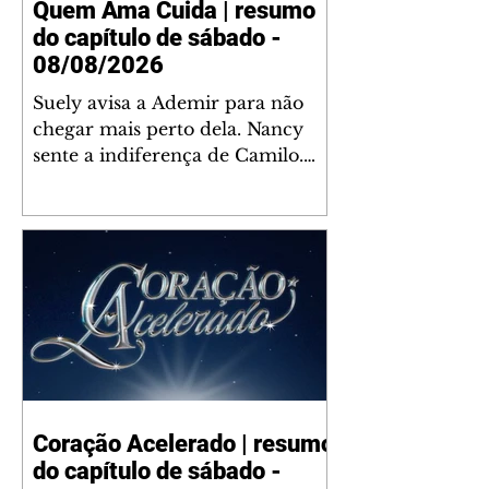
Quem Ama Cuida | resumo
do capítulo de sábado -
08/08/2026
Suely avisa a Ademir para não
chegar mais perto dela. Nancy
sente a indiferença de Camilo.
Tiago diz a Ingrid que ela não
tem competência para presidir a
joalheria. André conta a Pedro
que a associação de advogados
expulsou Ademir. Laurentino
contrata Adriana para servir no
restaurante. Adriana vê Pedro e
Bruna no restaurante. Bruna
provoca Adriana. Dora pede
ajuda a André para marcar um
Coração Acelerado | resumo
encontro com Suely. Adriana diz
do capítulo de sábado -
a Lyris que está feliz trabalhando