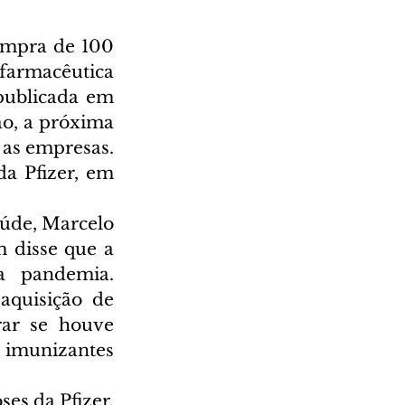
ompra de 100 
farmacêutica 
publicada em 
ão, a próxima 
 as empresas. 
a Pfizer, em 
úde, Marcelo 
 disse que a 
 pandemia. 
quisição de 
ar se houve 
 imunizantes 
es da Pfizer, 