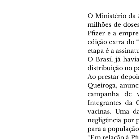
O Ministério da 
milhões de doses
Pfizer e a empre
edição extra do “
etapa é a assinat
O Brasil já havi
distribuição no pa
Ao prestar depoi
Queiroga, anunci
campanha de va
Integrantes da 
vacinas. Uma da
negligência por 
para a população
“Em relação à Pfi