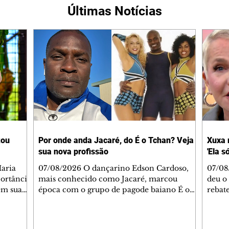
Últimas Notícias
tou
Por onde anda Jacaré, do É o Tchan? Veja
Xuxa 
sua nova profissão
'Ela s
07/08/2026 O dançarino Edson Cardoso,
07/08
portância
mais conhecido como Jacaré, marcou
deu o 
em sua
época com o grupo de pagode baiano É o
rebate
bo em
Tchan, que dominou as paradas de sucesso
58, s
 período
do Brasil durante os anos 90. Mais de 20
Rainh
omeçou o
anos depois, ele vive uma nova fase após
mensa