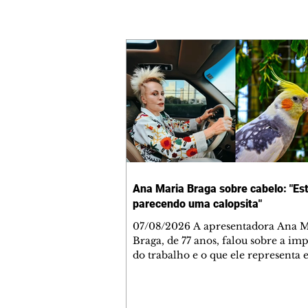
Ana Maria Braga sobre cabelo: "Es
parecendo uma calopsita"
07/08/2026 A apresentadora Ana Maria
Braga, de 77 anos, falou sobre a im
do trabalho e o que ele representa 
vida. A veterana chegou à TV Glo
1999 e continua fazendo sucesso no
matinal. A comunicadora global c