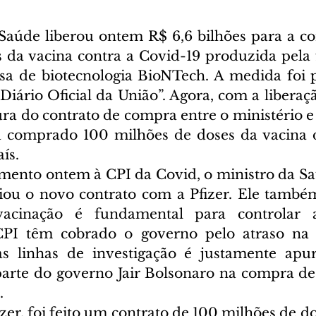
Saúde liberou ontem R$ 6,6 bilhões para a c
 da vacina contra a Covid-19 produzida pela 
sa de biotecnologia BioNTech. A medida foi 
Diário Oficial da União”. Agora, com a liberaç
ura do contrato de compra entre o ministério e
a comprado 100 milhões de doses da vacina d
ís.
mento ontem à CPI da Covid, o ministro da Sa
ou o novo contrato com a Pfizer. Ele também
cinação é fundamental para controlar a
CPI têm cobrado o governo pelo atraso na a
s linhas de investigação é justamente apur
parte do governo Jair Bolsonaro na compra de
.
zer, foi feito um contrato de 100 milhões de dos