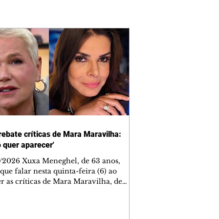
rebate críticas de Mara Maravilha:
ó quer aparecer'
/2026 Xuxa Meneghel, de 63 anos,
que falar nesta quinta-feira (6) ao
r as críticas de Mara Maravilha, de
obre a turnê "O Último Voo da Nave". A
a dos Baixinhos deixou uma
gem bem direta em um vídeo que