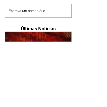
Escreva um comentário
Últimas Notícias
A Nobreza do Amor |
resumo do capítulo de sexta
- 07/08/2026
Omar afirma a Tonho que lutará
pelo amor de Alika. Salma