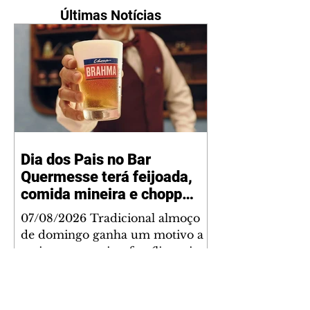
Últimas Notícias
Dia dos Pais no Bar
Quermesse terá feijoada,
comida mineira e chopp
Brahma gratuito para os
07/08/2026 Tradicional almoço
pais
de domingo ganha um motivo a
mais para reunir a família: pais
acompanhados dos filhos
recebem um chopp Brahma
Pilsen como cortesia nas unidades