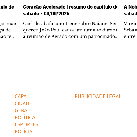
ulo de
Coração Acelerado | resumo do capítulo de
A Nob
sábado - 08/08/2026
sábad
gar mais
Gael desabafa com Irene sobre Naiane. Sem
Virgí
ça de
querer, João Raul causa um tumulto durante
Sebas
 não tem
a reunião de Agrado com um patrocinador.
entre
ia.
Zilá orienta Osmar a seguir Cinara, que
que B
ão de
percebe a movimentação e alerta Ronei.
nega 
ntino
Palhares confronta Cinara sobre a
Tonho
aproximação com Ronei. Eduarda pensa
a fam
una no
em pedir a Valéria para ficar com Sol. Gael
com O
a. Dora
decide terminar com Naiane. João Raul
e é d
m
inventa para Agrado que não está
comen
Editorias
Editais Certificados
Lyris
conseguindo conviver com seu sucesso, e
tungs
urante de
termina o relacionamento dos dois.
Dióge
CAPA
PUBLICIDADE LEGAL
CIDADE
GERAL
POLÍTICA
ESPORTES
POLÍCIA