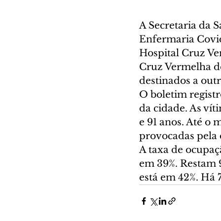
A Secretaria da S
Enfermaria Covid
Hospital Cruz Ve
Cruz Vermelha de
destinados a outr
O boletim registr
da cidade. As ví
e 91 anos. Até o
provocadas pela 
A taxa de ocupaçã
em 39%. Restam 97
está em 42%. Há 7