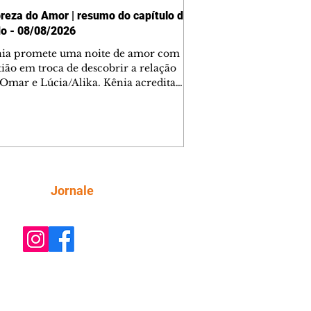
reza do Amor | resumo do capítulo de
o - 08/08/2026
nia promete uma noite de amor com
tião em troca de descobrir a relação
 Omar e Lúcia/Alika. Kênia acredita
inta esteja mesmo ao lado de Jendal, e
o convite para jantar com os dois.
 desabafa com Casemiro e conta que
ília de Lúcia/Alika tem uma dívida
mar. Ana Maria vai à casa de Manoel
estratada por Fortunato. José e Omar
tam sobre a possível jazida de
Siga
Jornale
tênio na região. Virgínia provoca
nes na frente de Marta. Binta s