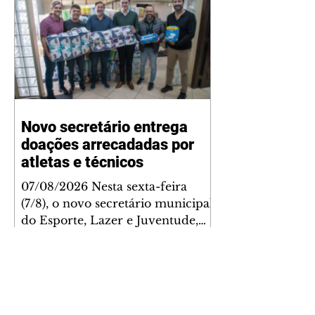
Novo secretário entrega
doações arrecadadas por
atletas e técnicos
07/08/2026 Nesta sexta-feira
(7/8), o novo secretário municipal
do Esporte, Lazer e Juventude,
José Antônio de Melo Filho, fez a
entrega de 5.873 fraldas
geriátricas arrecadadas durante a
Campanha de Atenção à Pessoa
Idosa à Fundação de Ação Social