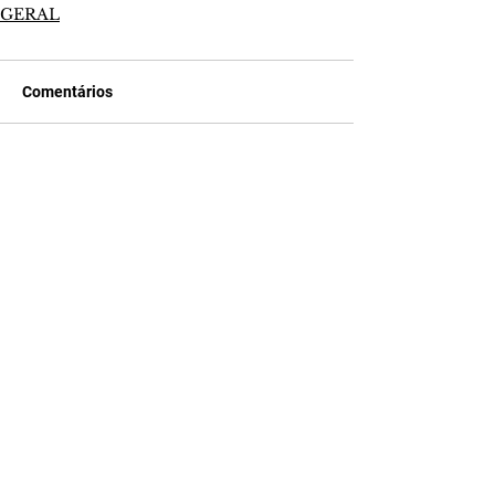
GERAL
Comentários
Escreva um comentário
Últimas Notícias
Quem Ama Cuida | resumo