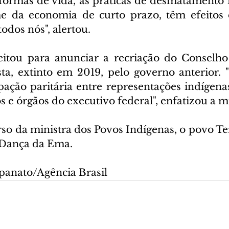
formas de vida, as práticas de desmatamento in
da economia de curto prazo, têm efeitos d
todos nós", alertou.
eitou para anunciar a recriação do Conselho
sta, extinto em 2019, pelo governo anterior. "
pação paritária entre representações indígenas
os e órgãos do executivo federal", enfatizou a mi
rso da ministra dos Povos Indígenas, o povo Te
 Dança da Ema.
panato/Agência Brasil