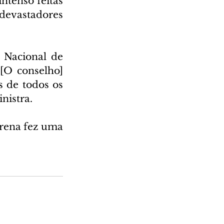
tenso feitas 
evastadores 
 Nacional de 
[O conselho] 
 de todos os 
nistra.
rena fez uma 