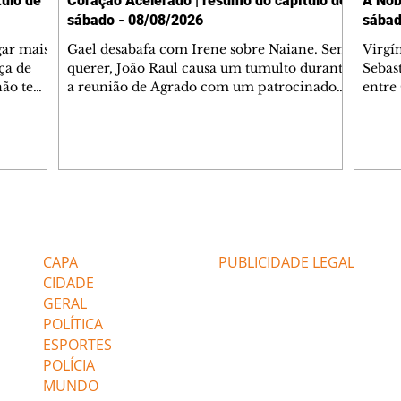
ulo de
Coração Acelerado | resumo do capítulo de
A Nob
sábado - 08/08/2026
sábad
gar mais
Gael desabafa com Irene sobre Naiane. Sem
Virgí
ça de
querer, João Raul causa um tumulto durante
Sebas
 não tem
a reunião de Agrado com um patrocinador.
entre
ia.
Zilá orienta Osmar a seguir Cinara, que
que B
ão de
percebe a movimentação e alerta Ronei.
nega 
ntino
Palhares confronta Cinara sobre a
Tonho
aproximação com Ronei. Eduarda pensa
a fam
una no
em pedir a Valéria para ficar com Sol. Gael
com O
a. Dora
decide terminar com Naiane. João Raul
e é d
m
inventa para Agrado que não está
comen
Editorias
Editais Certificados
Lyris
conseguindo conviver com seu sucesso, e
tungs
urante de
termina o relacionamento dos dois.
Dióge
CAPA
PUBLICIDADE LEGAL
CIDADE
GERAL
POLÍTICA
ESPORTES
POLÍCIA
MUNDO