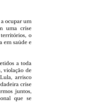
 a ocupar um 
m uma crise 
rritórios, o 
a em saúde e 
tidos a toda 
 violação de 
ula, arrisco 
adeira crise 
rmos juntos, 
onal que se 