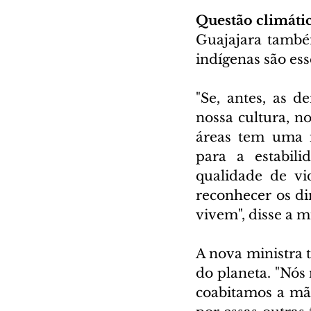
Questão climáti
Guajajara também
indígenas são es
"Se, antes, as 
nossa cultura, 
áreas tem uma i
para a estabili
qualidade de vi
reconhecer os dir
vivem", disse a m
A nova ministra 
do planeta. "Nós
coabitamos a mãe