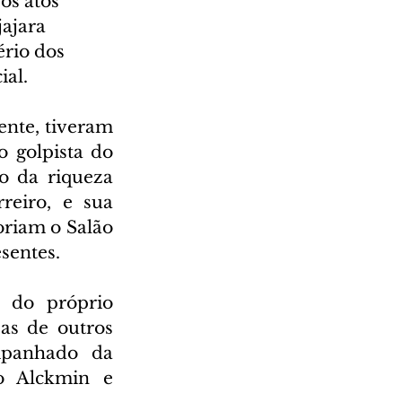
os atos 
ajara 
ério dos 
ial.
nte, tiveram 
golpista do 
 da riqueza 
reiro, e sua 
oriam o Salão 
sentes.
 do próprio 
s de outros 
mpanhado da 
o Alckmin e 