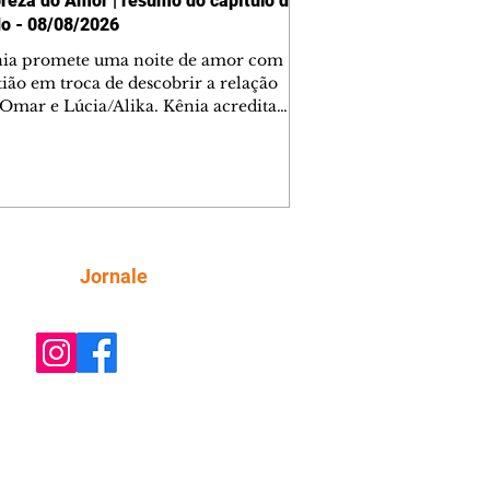
reza do Amor | resumo do capítulo de
o - 08/08/2026
nia promete uma noite de amor com
tião em troca de descobrir a relação
 Omar e Lúcia/Alika. Kênia acredita
inta esteja mesmo ao lado de Jendal, e
o convite para jantar com os dois.
 desabafa com Casemiro e conta que
ília de Lúcia/Alika tem uma dívida
mar. Ana Maria vai à casa de Manoel
estratada por Fortunato. José e Omar
tam sobre a possível jazida de
Siga
Jornale
tênio na região. Virgínia provoca
nes na frente de Marta. Binta s