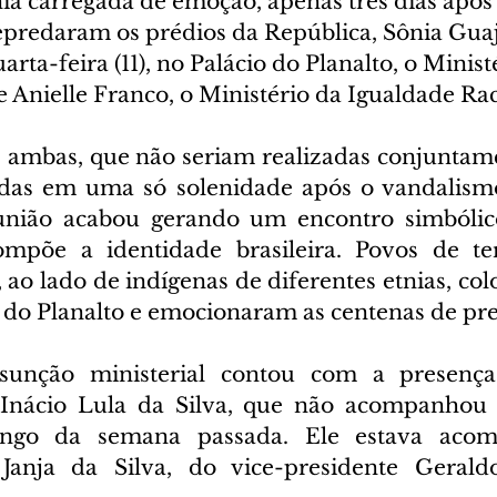
 carregada de emoção, apenas três dias após 
depredaram os prédios da República, Sônia Guaj
rta-feira (11), no Palácio do Planalto, o Minist
 Anielle Franco, o Ministério da Igualdade Rac
 ambas, que não seriam realizadas conjuntame
das em uma só solenidade após o vandalismo 
união acabou gerando um encontro simbólico
ompõe a identidade brasileira. Povos de ter
 ao lado de indígenas de diferentes etnias, col
 do Planalto e emocionaram as centenas de pre
sunção ministerial contou com a presença
 Inácio Lula da Silva, que não acompanhou a
longo da semana passada. Ele estava aco
Janja da Silva, do vice-presidente Gerald