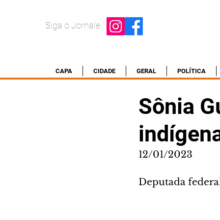
Siga o Jornale
CAPA
CIDADE
GERAL
POLÍTICA
Sônia G
indígen
12/01/2023
Deputada federal