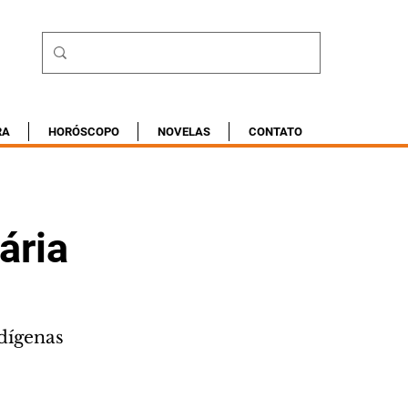
RA
HORÓSCOPO
NOVELAS
CONTATO
ária
ndígenas