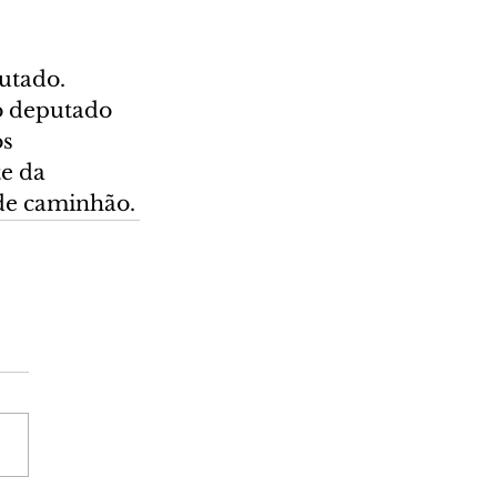
utado. 
o deputado 
s 
e da 
de caminhão.