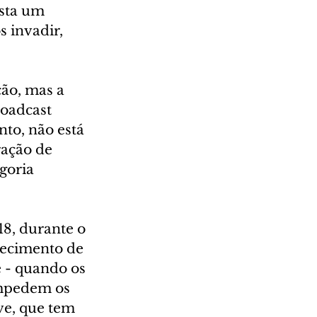
sta um 
 invadir, 
ão, mas a 
oadcast 
to, não está 
ação de 
goria 
8, durante o 
tecimento de 
e - quando os 
impedem os 
ve, que tem 