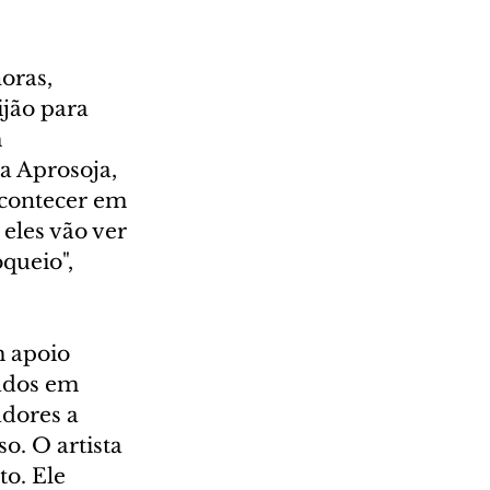
oras, 
jão para 
 
a Aprosoja, 
acontecer em 
eles vão ver 
queio", 
 apoio 
ados em 
dores a 
. O artista 
o. Ele 