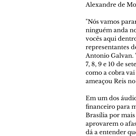
Alexandre de Mor
"Nós vamos parar 
ninguém anda no 
vocês aqui dentro
representantes d
Antonio Galvan. "
7, 8, 9 e 10 de s
como a cobra vai 
ameaçou Reis no 
Em um dos áudios
financeiro para 
Brasília por mai
aprovarem o afas
dá a entender qu