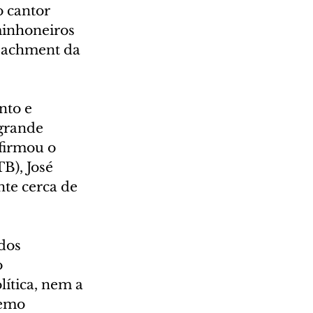
o cantor 
minhoneiros 
eachment da 
to e 
grande 
firmou o 
B), José 
te cerca de 
dos 
 
ítica, nem a 
remo 