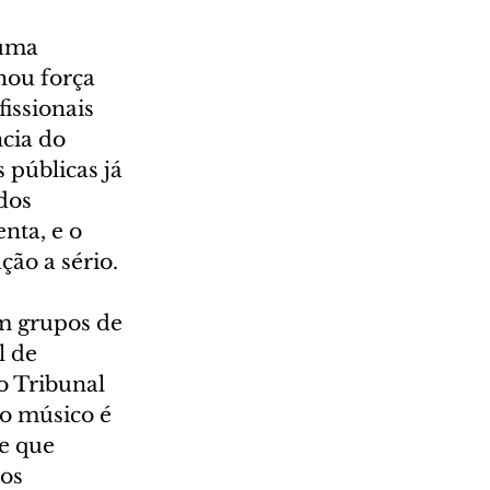
 uma 
hou força 
issionais 
cia do 
públicas já 
dos 
nta, e o 
ção a sério.
m grupos de 
 de 
o Tribunal 
o músico é 
e que 
os 