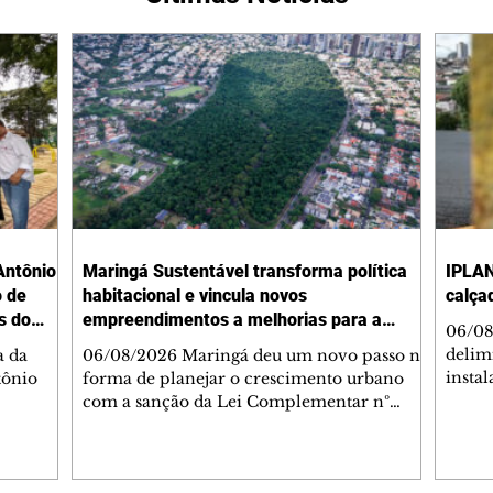
Antônio
Maringá Sustentável transforma política
IPLAN
o de
habitacional e vincula novos
calça
s do
empreendimentos a melhorias para a
06/08
cidade
delimi
a da
06/08/2026 Maringá deu um novo passo na
insta
tônio
forma de planejar o crescimento urbano
de se
com a sanção da Lei Complementar nº
de pe
res com
1.544, que institui o Programa Maringá
ou pio
Dr.
Sustentável. A nova legislação estabelece
propr
regras para a criação de Zonas Especiais de