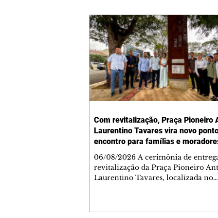
Com revitalização, Praça Pioneiro 
Laurentino Tavares vira novo pont
encontro para famílias e moradore
Jardim Liberdade
06/08/2026 A cerimônia de entreg
revitalização da Praça Pioneiro An
Laurentino Tavares, localizada no
cruzamento da Avenida dos Palma
as ruas Laudelino Pedro da Silva e 
Chrisóstomo Capinan, no Jardim