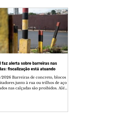
 faz alerta sobre barreiras nas
das: fiscalização está atuando
/2026 Barreiras de concreto, blocos
tadores junto à rua ou trilhos de aço
lados nas calçadas são proibidos. Além
rem obstáculos para a livre circulação
destres, essas estruturas podem causar
rar acidentes de trânsito — e os
ietários dos imóveis podem ser