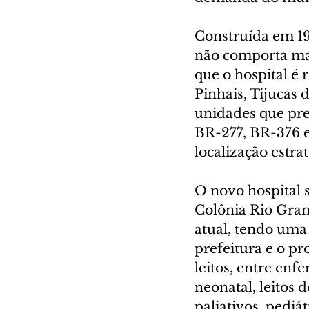
Construída em 19
não comporta ma
que o hospital é 
Pinhais, Tijucas 
unidades que pre
BR-277, BR-376 e
localização estrat
O novo hospital s
Colônia Rio Gran
atual, tendo uma 
prefeitura e o pr
leitos, entre enf
neonatal, leitos 
paliativos, pediát