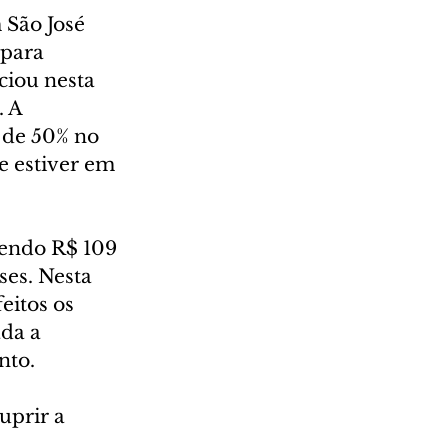
São José 
 para 
ciou nesta 
 A 
 de 50% no 
e estiver em 
sendo R$ 109 
es. Nesta 
eitos os 
da a 
nto.
uprir a 