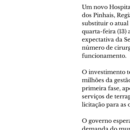
Um novo Hospital
dos Pinhais, Regi
substituir o atua
quarta-feira (13)
expectativa da S
número de cirurg
funcionamento.
O investimento to
milhões da gestã
primeira fase, ap
serviços de terra
licitação para as
O governo espera
demanda do munic