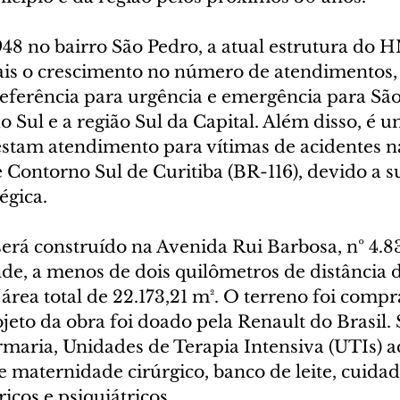
48 no bairro São Pedro, a atual estrutura do 
is o crescimento no número de atendimentos,
referência para urgência e emergência para São
do Sul e a região Sul da Capital. Além disso, é u
stam atendimento para vítimas de acidentes n
 Contorno Sul de Curitiba (BR-116), devido a s
égica.
erá construído na Avenida Rui Barbosa, nº 4.83
de, a menos de dois quilômetros de distância d
área total de 22.173,21 m². O terreno foi compr
ojeto da obra foi doado pela Renault do Brasil.
ermaria, Unidades de Terapia Intensiva (UTIs) a
de maternidade cirúrgico, banco de leite, cuidad
ricos e psiquiátricos.