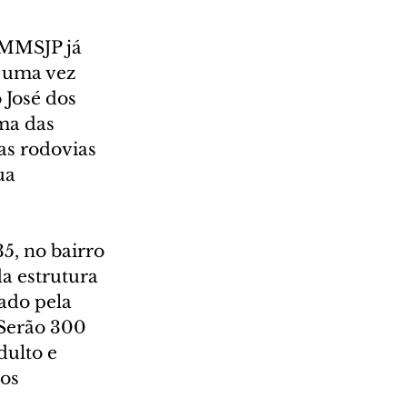
HMMSJP já 
 uma vez 
 José dos 
ma das 
as rodovias 
ua 
5, no bairro 
a estrutura 
ado pela 
 Serão 300 
dulto e 
os 