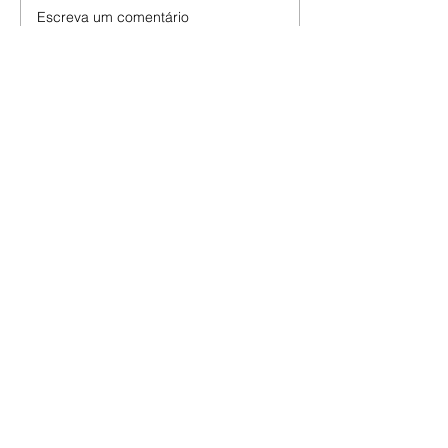
Escreva um comentário
Últimas Notícias
Quem Ama Cuida | resumo
do capítulo de sábado -
08/08/2026
Suely avisa a Ademir para não
chegar mais perto dela. Nancy
sente a indiferença de Camilo.