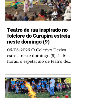
Teatro de rua inspirado no
folclore do Curupira estreia
neste domingo (9)
06/08/2026 O Coletivo Deriva
estreia neste domingo (9), às 16
horas, o espetáculo de teatro de
rua “Só Se Entra Nessa Mata Duas
Vezes”. A apresentação será na
praça próxima ao Ciranda da
Cultura, na Rua Vicente
Quessada Agea, no Conjunto
Avelino Vieira. A entrada é
gratuita, a peça tem classificação