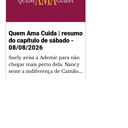
Quem Ama Cuida | resumo
do capítulo de sábado -
08/08/2026
Suely avisa a Ademir para não
chegar mais perto dela. Nancy
sente a indiferença de Camilo.
Tiago diz a Ingrid que ela não
tem competência para presidir a
joalheria. André conta a Pedro
que a associação de advogados
expulsou Ademir. Laurentino
contrata Adriana para servir no
restaurante. Adriana vê Pedro e
Bruna no restaurante. Bruna