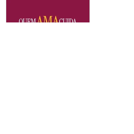
Quem Ama Cuida | resumo
do capítulo de sábado -
08/08/2026
Suely avisa a Ademir para não
chegar mais perto dela. Nancy
sente a indiferença de Camilo.
Tiago diz a Ingrid que ela não
tem competência para presidir a
joalheria. André conta a Pedro
que a associação de advogados
expulsou Ademir. Laurentino