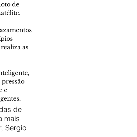
oto de 
télite.
 vazamentos 
pios 
realiza as 
eligente, 
 pressão 
 e 
igentes.
das de 
 mais 
, Sergio 