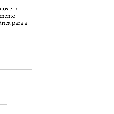
nuos em 
mento, 
rica para a 