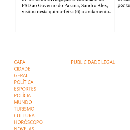
por t
PSD ao Governo do Paraná, Sandro Alex,
Helen
visitou nesta quinta-feira (6) o andamento
namor
das obras de duplicação da BR-153 entre
Bakar
Jacarezinho e Santo Antônio da Platina, no
em te
Norte Pioneiro, e lembrou que a região será
acomp
contemplada com um grande programa de
alert
obras já contratado. Nesse primeiro trecho
desco
com intervenção da concessionária, com
Editorias
Editais Certificados
sobre
cerca de 40% dos serviços concluídos, a
Kênia 
duplicação contempla 50,6 quilômetros da
CAPA
PUBLICIDADE LEGAL
rebel
rodovia e recebe investimento de
CIDADE
GERAL
POLÍTICA
ESPORTES
POLÍCIA
MUNDO
TURISMO
CULTURA
HORÓSCOPO
NOVELAS