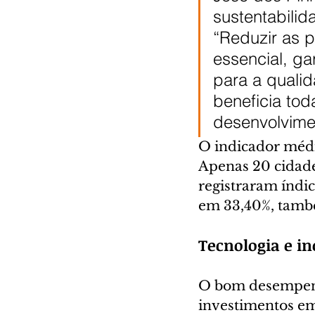
sustentabilid
“Reduzir as p
essencial, ga
para a quali
beneficia to
desenvolvimen
O indicador médio
Apenas 20 cidade
registraram índic
em 33,40%, també
Tecnologia e i
O bom desempenho
investimentos em