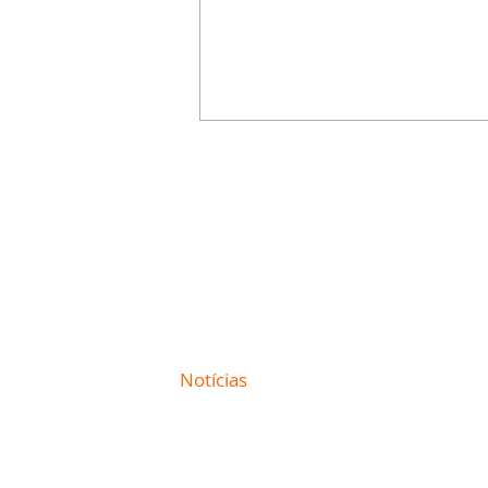
Contato comercial
mmjornale@gmail.com
Telefone: (41) 99978-9956
Redação
E-mail:
redacaojornale@gmail.com
Site de
Notícias
de Curitiba / Paraná