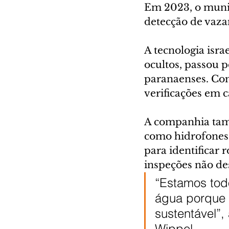
Em 2023, o munic
detecção de vaza
A tecnologia isr
ocultos, passou p
paranaenses. Com 
verificações em 
A companhia tamb
como hidrofones i
para identificar 
inspeções não des
“Estamos tod
água porque 
sustentável”,
Wippel.