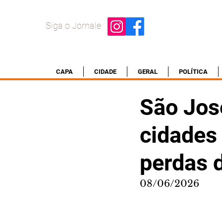
Siga o Jornale
CAPA
CIDADE
GERAL
POLÍTICA
São José
cidades
perdas d
08/06/2026