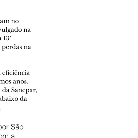
cam no 
vulgado na 
 13ª 
 perdas na 
eficiência 
mos anos. 
 da Sanepar, 
abaixo da 
 
por São 
om a 