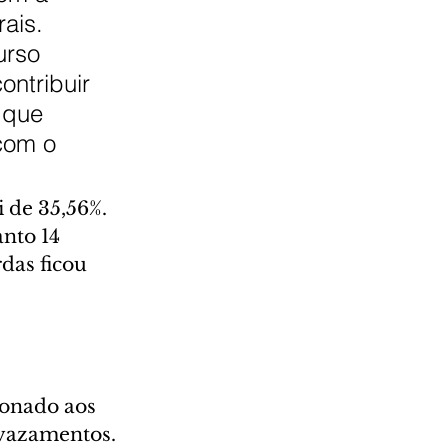
ais. 
urso 
ontribuir 
 que 
com o 
 de 35,56%. 
nto 14 
das ficou 
onado aos 
 vazamentos. 