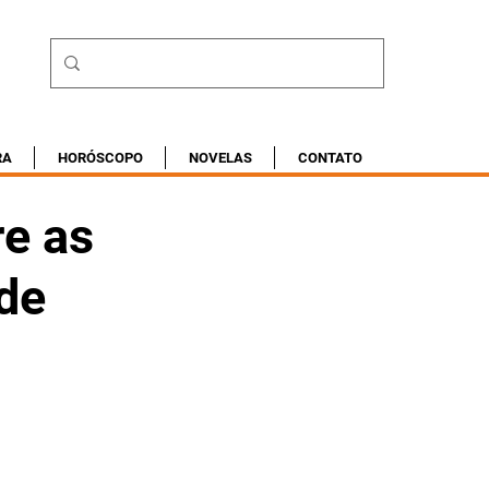
RA
HORÓSCOPO
NOVELAS
CONTATO
re as
de