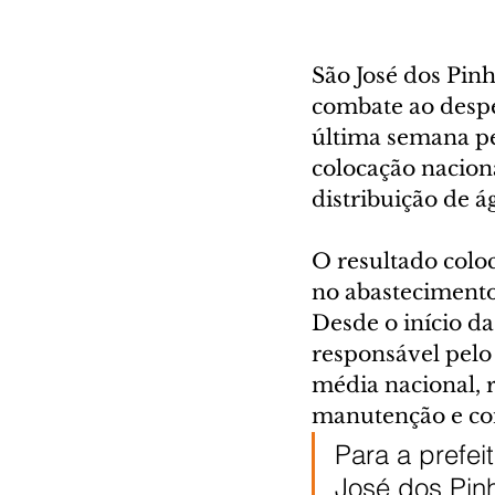
São José dos Pinh
combate ao despe
última semana pel
colocação nacion
distribuição de á
O resultado coloc
no abastecimento
Desde o início da
responsável pelo
média nacional, 
manutenção e co
Para a prefe
José dos Pin