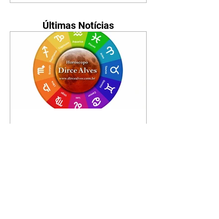
Últimas Notícias
Horóscopo - 09/08/2026
Tenha seu Mapa Astral de
nascimento, o Mapa astral do Ano
de 2026 e 2027, o que os planetas
indicam para o seu: Trabalho,
Amor, Dinheiro, Saúde e Família.
Estudo com 35 páginas. Adquira
já através da nossa loja virtual ou