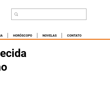
RA
HORÓSCOPO
NOVELAS
CONTATO
hecida
no