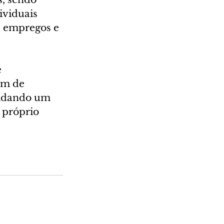
viduais 
e empregos e 
 
ém de 
lidando um 
 próprio 