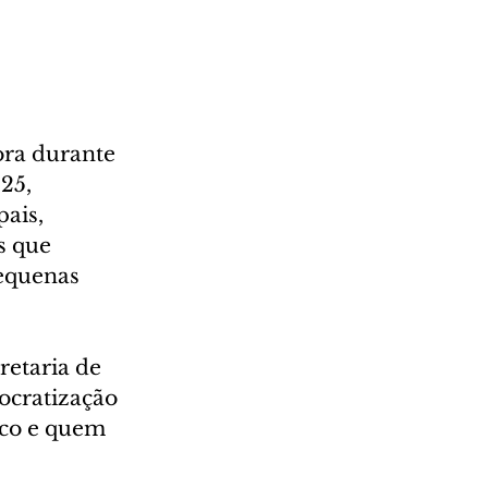
ra durante 
25, 
ais, 
s que 
equenas 
retaria de 
ocratização 
ico e quem 