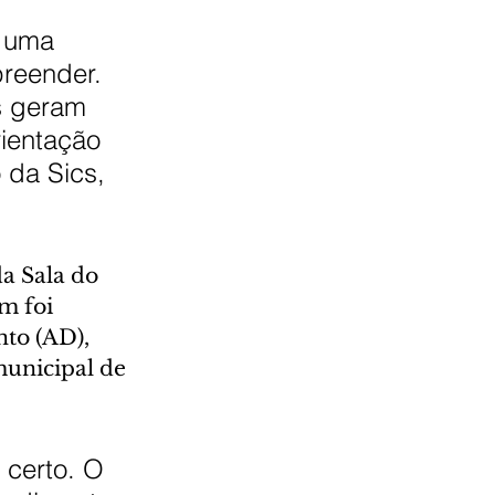
 uma 
reender. 
s geram 
ientação 
 da Sics, 
a Sala do 
m foi 
o (AD), 
municipal de 
certo. O 