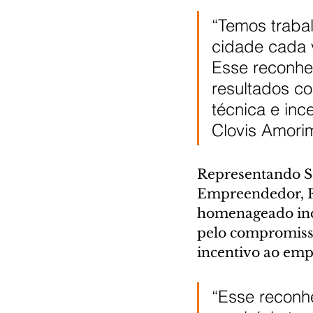
“Temos traba
cidade cada 
Esse reconhe
resultados c
técnica e inc
Clovis Amori
Representando Sã
Empreendedor, F
homenageado ind
pelo compromisso
incentivo ao em
“Esse reconh