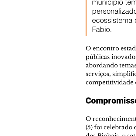
município tem
personalizad
ecossistema d
Fabio.
O encontro estadu
públicas inovado
abordando temas 
serviços, simplif
competitividade 
Compromisso
O reconheciment
(5) foi celebrad
dos Pinhais, o se