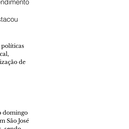
endimento 
stacou 
políticas 
al, 
ização de 
 
o domingo 
m São José 
s, sendo 