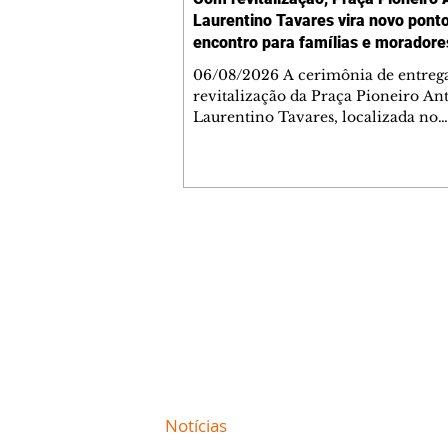
Laurentino Tavares vira novo pont
encontro para famílias e moradore
Jardim Liberdade
06/08/2026 A cerimônia de entreg
revitalização da Praça Pioneiro An
Laurentino Tavares, localizada no
cruzamento da Avenida dos Palma
as ruas Laudelino Pedro da Silva e 
Chrisóstomo Capinan, no Jardim
Liberdade, ocorreu nesta quinta-fei
espaço recebeu melhorias que amp
opções de lazer e convivência da
Contato comercial
comunidade, tornando a praça mai
mmjornale@gmail.com
acessível, segura e confortável para
Telefone: (41) 99978-9956
moradores de todas as idades. Entre
intervenções estão a instalação d
Redação
E-mail:
redacaojornale@gmail.com
Site de
Notícias
de Curitiba / Paraná