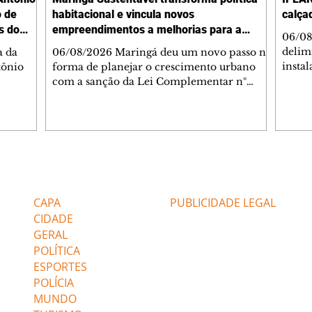
o de
habitacional e vincula novos
calça
s do
empreendimentos a melhorias para a
06/08
cidade
delimi
a da
06/08/2026 Maringá deu um novo passo na
insta
tônio
forma de planejar o crescimento urbano
de se
com a sanção da Lei Complementar nº
de pe
res com
1.544, que institui o Programa Maringá
ou pio
Dr.
Sustentável. A nova legislação estabelece
propr
regras para a criação de Zonas Especiais de
respon
ra, 6. O
Interesse Social (Zeis) e cria um modelo
Pesqu
liam as
que une produção de moradias, ocupação
(IPLAN
inteligente do território e melhorias que
Editorias
Editais Certificados
fiscal
s
beneficiam toda a população. O principal
essas
avanço da lei é mudar a lógica de concessão
CAPA
PUBLICIDADE LEGAL
 as
de benefícios urbanísticos frente
CIDADE
GERAL
POLÍTICA
ESPORTES
POLÍCIA
MUNDO