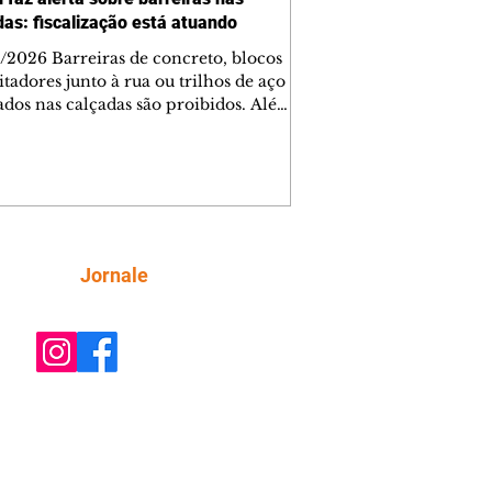
das: fiscalização está atuando
/2026 Barreiras de concreto, blocos
tadores junto à rua ou trilhos de aço
lados nas calçadas são proibidos. Além
rem obstáculos para a livre circulação
destres, essas estruturas podem causar
rar acidentes de trânsito — e os
ietários dos imóveis podem ser
sabilizados. O alerta é do Instituto de
isa e Planejamento de Ponta Grossa
), que está intensificando a
Siga
Jornale
ização sobre as calçadas, o que inclui
 barreiras. Um ca