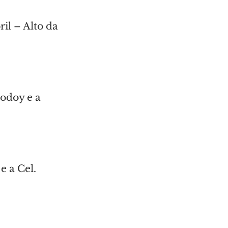
il – Alto da 
odoy e a 
 a Cel. 