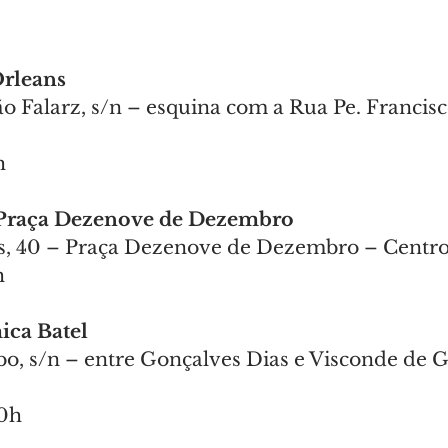
Orleans
ão Falarz, s/n – esquina com a Rua Pe. Francis
h
l Praça Dezenove de Dezembro
, 40 – Praça Dezenove de Dezembro – Centr
h
ica Batel
o, s/n – entre Gonçalves Dias e Visconde de 
20h