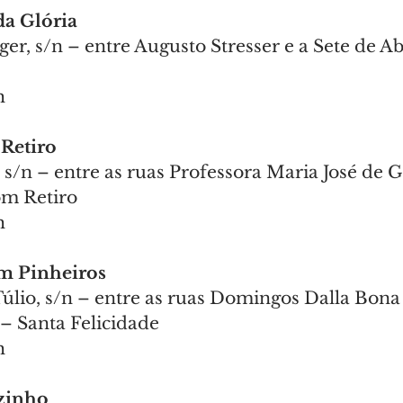
da Glória
ger, s/n – entre Augusto Stresser e a Sete de Abr
h
 Retiro
s/n – entre as ruas Professora Maria José de G
om Retiro
h
im Pinheiros
lio, s/n – entre as ruas Domingos Dalla Bona e
– Santa Felicidade
h
rzinho