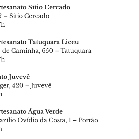
Artesanato Sítio Cercado
 – Sitio Cercado
7h
Artesanato Tatuquara Liceu
z de Caminha, 650 – Tatuquara
7h
ato Juvevê
ger, 420 – Juvevê
h
Artesanato Água Verde
zílio Ovídio da Costa, 1 – Portão
h