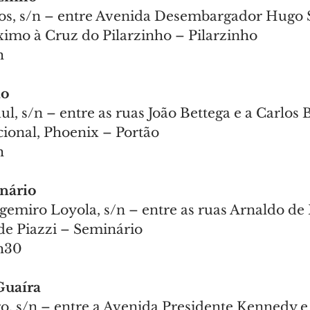
s, s/n – entre Avenida Desembargador Hugo 
óximo à Cruz do Pilarzinho – Pilarzinho
h
ão
, s/n – entre as ruas João Bettega e a Carlos B
ional, Phoenix – Portão
h
inário
gemiro Loyola, s/n – entre as ruas Arnaldo de 
e Piazzi – Seminário
2h30
 Guaíra
o, s/n – entre a Avenida Presidente Kennedy e 