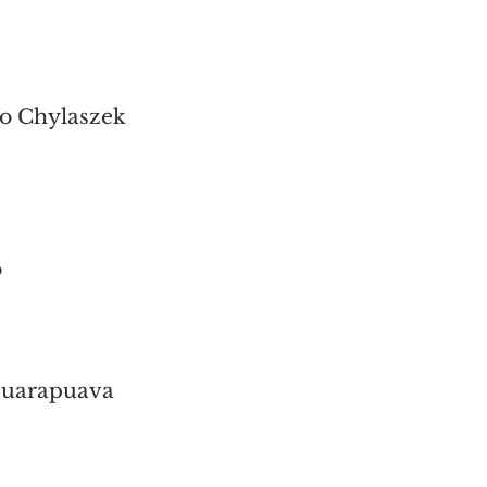
co Chylaszek 
o
Guarapuava 