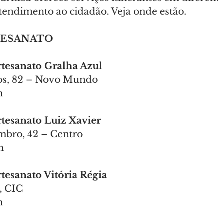
atendimento ao cidadão. Veja onde estão.
TESANATO
Artesanato Gralha Azul 
os, 82 – Novo Mundo
h
Artesanato Luiz Xavier
bro, 42 – Centro
h
rtesanato Vitória Régia
, CIC
h