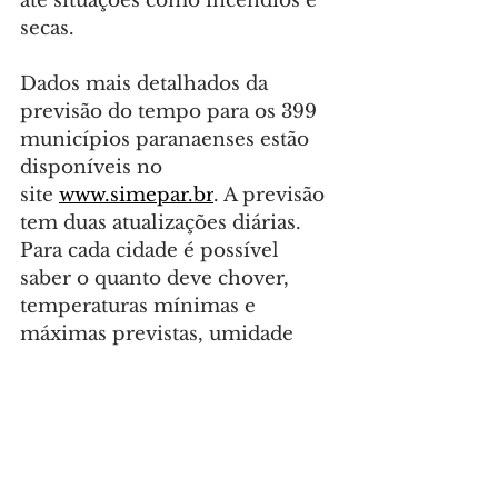
até situações como incêndios e 
secas.
Dados mais detalhados da 
previsão do tempo para os 399 
municípios paranaenses estão 
disponíveis no 
site 
www.simepar.br
. A previsão 
tem duas atualizações diárias. 
Para cada cidade é possível 
saber o quanto deve chover, 
temperaturas mínimas e 
máximas previstas, umidade 
relativa do ar e vento, com 
detalhamento por hora para a 
data e o dia seguinte.
Foto: Gabriel Rosa/Arquivo AEN